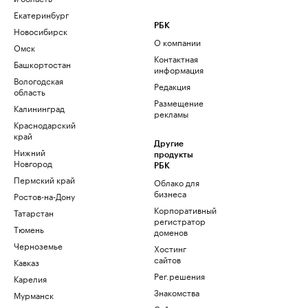
Екатеринбург
РБК
Новосибирск
О компании
Омск
Контактная
Башкортостан
информация
Вологодская
Редакция
область
Размещение
Калининград
рекламы
Краснодарский
край
Другие
Нижний
продукты
Новгород
РБК
Пермский край
Облако для
бизнеса
Ростов-на-Дону
Корпоративный
Татарстан
регистратор
Тюмень
доменов
Черноземье
Хостинг
сайтов
Кавказ
Рег.решения
Карелия
Знакомства
Мурманск