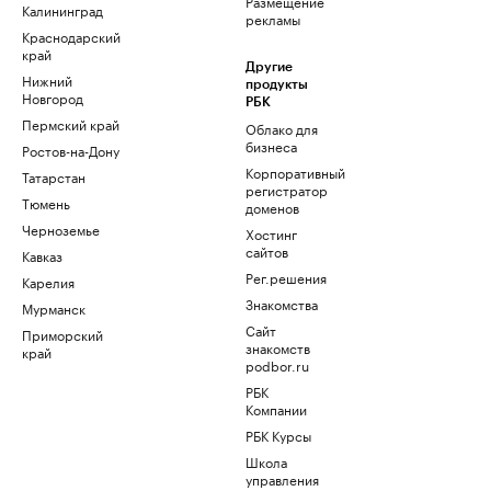
Размещение
Калининград
рекламы
Краснодарский
край
Другие
Нижний
продукты
Новгород
РБК
Пермский край
Облако для
бизнеса
Ростов-на-Дону
Корпоративный
Татарстан
регистратор
Тюмень
доменов
Черноземье
Хостинг
сайтов
Кавказ
Рег.решения
Карелия
Знакомства
Мурманск
Сайт
Приморский
знакомств
край
podbor.ru
РБК
Компании
РБК Курсы
Школа
управления