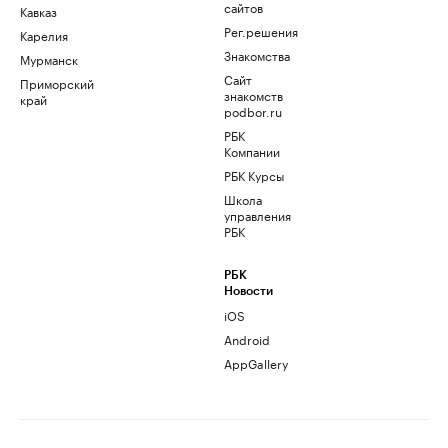
сайтов
Кавказ
Рег.решения
Карелия
Знакомства
Мурманск
Сайт
Приморский
знакомств
край
podbor.ru
РБК
Компании
РБК Курсы
Школа
управления
РБК
РБК
Новости
iOS
Android
AppGallery