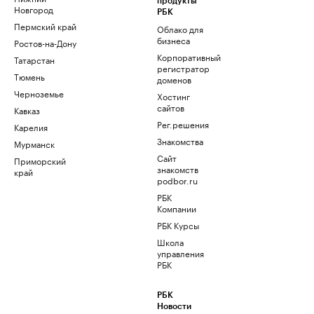
продукты
Новгород
РБК
Пермский край
Облако для
бизнеса
Ростов-на-Дону
Корпоративный
Татарстан
регистратор
Тюмень
доменов
Черноземье
Хостинг
сайтов
Кавказ
Рег.решения
Карелия
Знакомства
Мурманск
Сайт
Приморский
знакомств
край
podbor.ru
РБК
Компании
РБК Курсы
Школа
управления
РБК
РБК
Новости