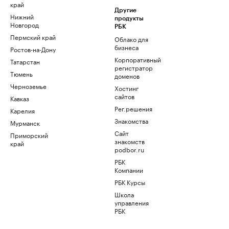
край
Другие
Нижний
продукты
Новгород
РБК
Пермский край
Облако для
бизнеса
Ростов-на-Дону
Корпоративный
Татарстан
регистратор
Тюмень
доменов
Черноземье
Хостинг
сайтов
Кавказ
Рег.решения
Карелия
Знакомства
Мурманск
Сайт
Приморский
знакомств
край
podbor.ru
РБК
Компании
РБК Курсы
Школа
управления
РБК