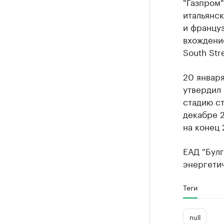
"Газпром"
итальянск
и француз
вхождени
South Str
20 января
утвердил
стадию ст
декабре 2
на конец 
ЕАД "Булг
энергетич
Теги
null