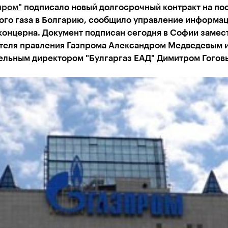
пром"
подписало новый долгосрочный контракт на по
ого газа в Болгарию, сообщило управление информа
концерна. Документ подписан сегодня в Софии замес
теля правления Газпрома Александром Медведевым 
ельным директором "Булгаргаз ЕАД" Димитром Гогов