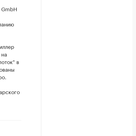
ng GmbH
панию
Миллер
 на
оток" в
рованы
ро.
гарского