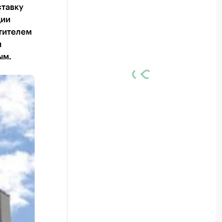
ставку
ции
тителем
и
ым.