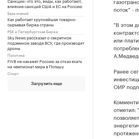
газотран
Санкции: что это, виды, как работают,
влияние санкций США и ЕС на Россию
поток" - 
База знаний
Как работает крупнейшая товарно-
"В этом 
сырьевая биржа страны
контракто
РБК и Петербургская Биржа
Sky News рассказал о секретном
или-плати
подземном заводе ВСУ, где производят
потреблен
дроны
А.Медвед
Политика
FIVB не накажет Россию за отказ ехать
на чемпионат мира в Польшу
Ранее сег
Спорт
инвестиц
Загрузить еще
ОИР подп
Комменти
отметил: 
позволяе
энергетич
протяженн