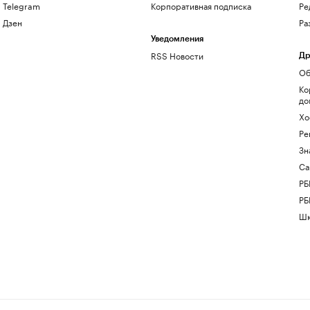
Telegram
Корпоративная подписка
Ре
Дзен
Ра
Уведомления
RSS Новости
Др
Об
Ко
до
Хо
Ре
Зн
Са
РБ
РБ
Шк