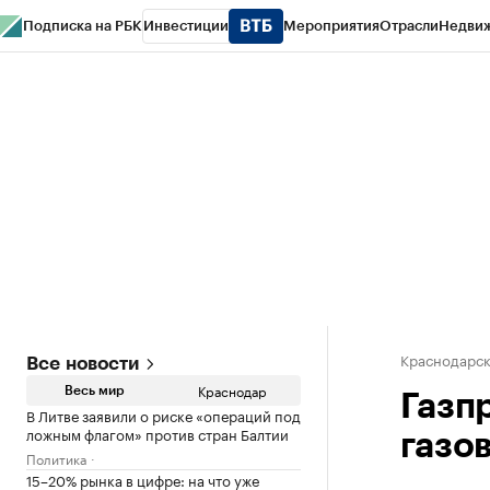
Подписка на РБК
Инвестиции
Мероприятия
Отрасли
Недви
РБК Курсы
РБК Life
Тренды
Визионеры
Национальные проекты
Горо
Газета
Спецпроекты СПб
Конференции СПб
Спецпроекты
Проверк
Краснодарск
Все новости
Краснодар
Весь мир
Газп
В Литве заявили о риске «операций под
ложным флагом» против стран Балтии
газо
Политика
15–20% рынка в цифре: на что уже