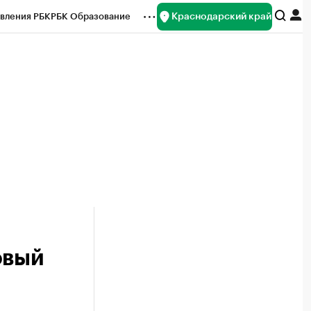
Краснодарский край
вления РБК
РБК Образование
редитные рейтинги
Франшизы
нсы
Рынок наличной валюты
овый