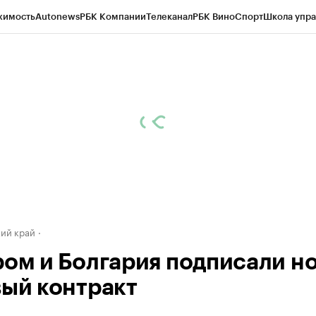
жимость
Autonews
РБК Компании
Телеканал
РБК Вино
Спорт
Школа упра
д
Стиль
Крипто
РБК Бизнес-среда
Дискуссионный клуб
Исследования
К
а контрагентов
Политика
Экономика
Бизнес
Технологии и медиа
Фина
ий край
ром и Болгария подписали н
вый контракт