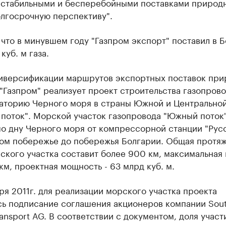
 стабильными и бесперебойными поставками природ
олгосрочную перспективу".
что в минувшем году "Газпром экспорт" поставил в 
куб. м газа.
диверсификации маршрутов экспортных поставок при
"Газпром" реализует проект строительства газопров
ваторию Черного моря в страны Южной и Центрально
 поток". Морской участок газопровода "Южный поток
о дну Черного моря от компрессорной станции "Русс
ом побережье до побережья Болгарии. Общая протя
кого участка составит более 900 км, максимальная 
 км, проектная мощность - 63 млрд куб. м.
ря 2011г. для реализации морского участка проекта
сь подписание соглашения акционеров компании Sou
ansport AG. В соответствии с документом, доля учас