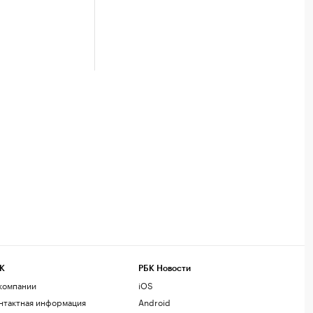
К
РБК Новости
компании
iOS
нтактная информация
Android