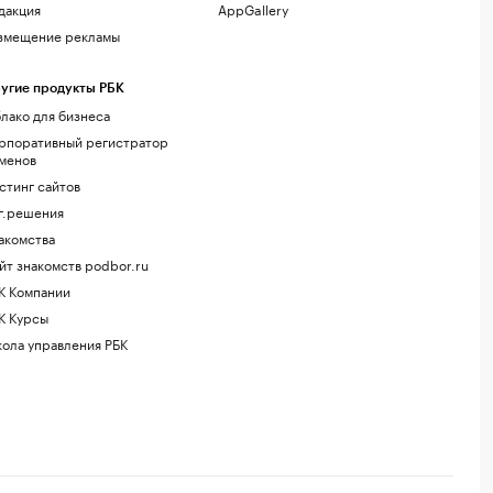
дакция
AppGallery
змещение рекламы
угие продукты РБК
лако для бизнеса
рпоративный регистратор
менов
стинг сайтов
г.решения
акомства
йт знакомств podbor.ru
К Компании
К Курсы
ола управления РБК