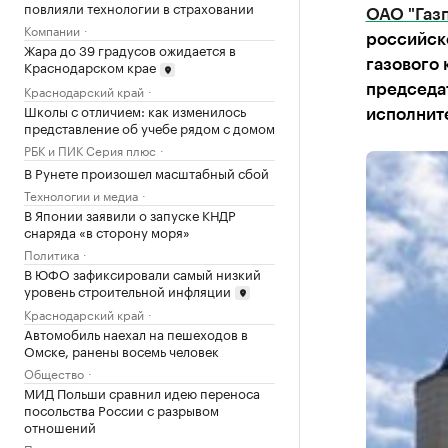
повлияли технологии в страховании
ОАО "Газ
Компании
российск
Жара до 39 градусов ожидается в
Краснодарском крае
газового 
Краснодарский край
председа
Школы с отличием: как изменилось
исполнит
представление об учебе рядом с домом
РБК и ПИК Серия плюс
В Рунете произошел масштабный сбой
Технологии и медиа
В Японии заявили о запуске КНДР
снаряда «в сторону моря»
Политика
В ЮФО зафиксировали самый низкий
уровень строительной инфляции
Краснодарский край
Автомобиль наехал на пешеходов в
Омске, ранены восемь человек
Общество
МИД Польши сравнил идею переноса
посольства России с разрывом
отношений