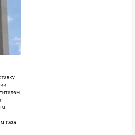
ставку
ции
стителем
и
ым.
м газа