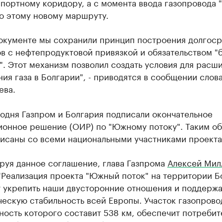
спортному коридору, а с момента ввода газопровода
по этому новому маршруту.
документе мы сохранили принцип построения долгос
в с нефтепродуктовой привязкой и обязательством "
". Этот механизм позволил создать условия для расш
ия газа в Болгарии", - приводятся в сообщении слов
ева.
одня Газпром и Болгария подписали окончательное
ионное решение (ОИР) по "Южному потоку". Таким об
исаны со всеми национальными участниками проекта
руя данное соглашение, глава Газпрома
Алексей Мил
"Реализация проекта "Южный поток" на территории Б
т укрепить наши двусторонние отношения и поддержа
ескую стабильность всей Европы. Участок газопрово
ость которого составит 538 км, обеспечит потребит