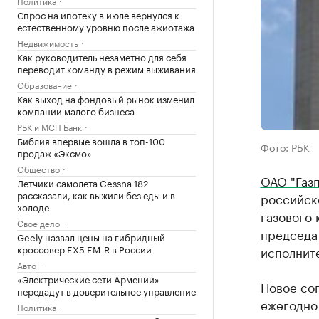
Политика
Спрос на ипотеку в июле вернулся к
естественному уровню после ажиотажа
Недвижимость
Как руководитель незаметно для себя
переводит команду в режим выживания
Образование
Как выход на фондовый рынок изменил
компании малого бизнеса
РБК и МСП Банк
Библия впервые вошла в топ-100
Фото: РБК
продаж «Эксмо»
Общество
ОАО "Газ
Летчики самолета Cessna 182
рассказали, как выжили без еды и в
российск
холоде
газового
Свое дело
председа
Geely назвал цены на гибридный
кроссовер EX5 EM-R в России
исполнит
Авто
«Электрические сети Армении»
Новое сог
передадут в доверительное управление
ежегодно
Политика