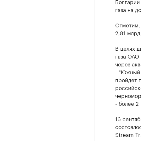
Болгарии
газа на д
Отметим, 
2,81 млрд 
В целях 
газа ОАО 
через ак
- "Южный
пройдет п
российск
черноморс
- более 2
16 сентяб
состояло
Stream Tr