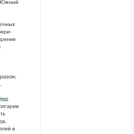
 "Южный
рочных
бери-
ирения
а
разом,
.
лер
олгарии
ть
да,
елей в