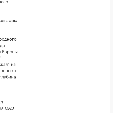
ного
Болгарию
родного
ода
й Европы
"
кая" на
женность
глубина
th
тия ОАО