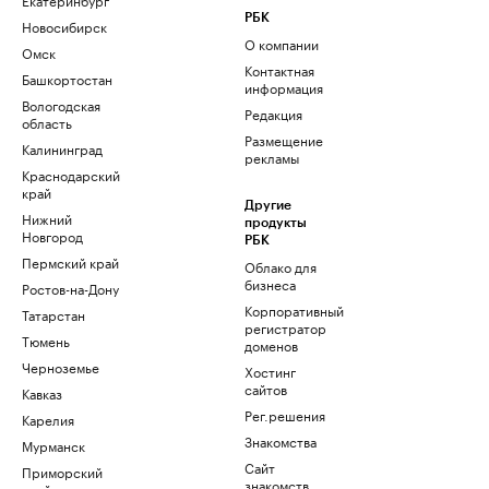
РБК
Новосибирск
О компании
Омск
Контактная
Башкортостан
информация
Вологодская
Редакция
область
Размещение
Калининград
рекламы
Краснодарский
край
Другие
Нижний
продукты
Новгород
РБК
Пермский край
Облако для
бизнеса
Ростов-на-Дону
Корпоративный
Татарстан
регистратор
Тюмень
доменов
Черноземье
Хостинг
сайтов
Кавказ
Рег.решения
Карелия
Знакомства
Мурманск
Сайт
Приморский
знакомств
край