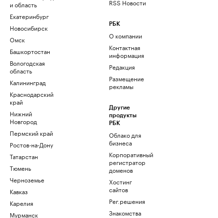
RSS Новости
и область
Екатеринбург
РБК
Новосибирск
О компании
Омск
Контактная
Башкортостан
информация
Вологодская
Редакция
область
Размещение
Калининград
рекламы
Краснодарский
край
Другие
Нижний
продукты
Новгород
РБК
Пермский край
Облако для
бизнеса
Ростов-на-Дону
Корпоративный
Татарстан
регистратор
Тюмень
доменов
Черноземье
Хостинг
сайтов
Кавказ
Рег.решения
Карелия
Знакомства
Мурманск