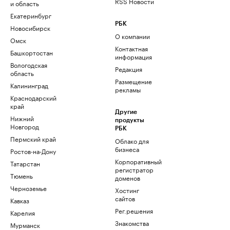
RSS Новости
и область
Екатеринбург
РБК
Новосибирск
О компании
Омск
Контактная
Башкортостан
информация
Вологодская
Редакция
область
Размещение
Калининград
рекламы
Краснодарский
край
Другие
Нижний
продукты
Новгород
РБК
Пермский край
Облако для
бизнеса
Ростов-на-Дону
Корпоративный
Татарстан
регистратор
Тюмень
доменов
Черноземье
Хостинг
сайтов
Кавказ
Рег.решения
Карелия
Знакомства
Мурманск