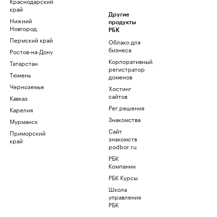
Краснодарский
край
Другие
Нижний
продукты
Новгород
РБК
Пермский край
Облако для
бизнеса
Ростов-на-Дону
Корпоративный
Татарстан
регистратор
Тюмень
доменов
Черноземье
Хостинг
сайтов
Кавказ
Рег.решения
Карелия
Знакомства
Мурманск
Сайт
Приморский
знакомств
край
podbor.ru
РБК
Компании
РБК Курсы
Школа
управления
РБК