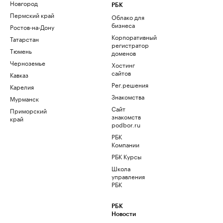
Новгород
РБК
Пермский край
Облако для
бизнеса
Ростов-на-Дону
Корпоративный
Татарстан
регистратор
Тюмень
доменов
Черноземье
Хостинг
сайтов
Кавказ
Рег.решения
Карелия
Знакомства
Мурманск
Сайт
Приморский
знакомств
край
podbor.ru
РБК
Компании
РБК Курсы
Школа
управления
РБК
РБК
Новости