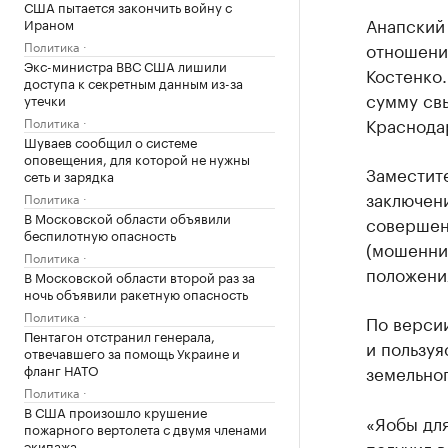
США пытается закончить войну с
Анапский 
Ираном
отношени
Политика
Экс-министра ВВС США лишили
Костенко.
доступа к секретным данным из-за
сумму св
утечки
Краснода
Политика
Шуваев сообщил о системе
оповещения, для которой не нужны
Заместит
сеть и зарядка
заключени
Политика
В Московской области объявили
совершени
беспилотную опасность
(мошенни
Политика
положения
В Московской области второй раз за
ночь объявили ракетную опасность
Политика
По версии
Пентагон отстранил генерала,
и пользуя
отвечавшего за помощь Украине и
земельног
фланг НАТО
Политика
В США произошло крушение
«Яобы для
пожарного вертолета с двумя членами
получил в
экипажа