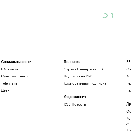
Социальные сети
Подписки
РБ
ВКонтакте
Скрыть баннеры на РБК
О 
Одноклассники
Подписка на РБК
Ко
Telegram
Корпоративная подписка
Ре
Дзен
Ра
Уведомления
RSS Новости
Др
Об
Ко
до
Хо