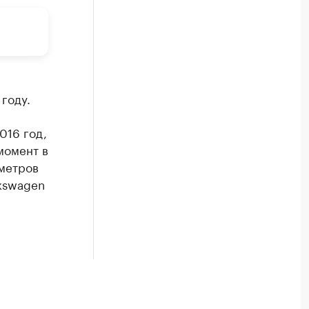
 году.
016 год,
момент в
.метров
lkswagen