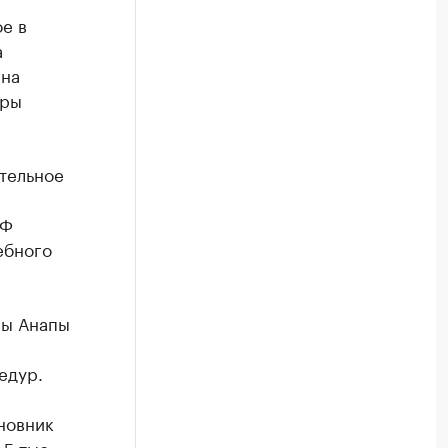
е в
а
 на
уры
тельное
РФ
ебного
вы Анапы
едур.
новник
5 тыс.