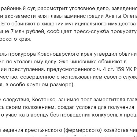
районный суд рассмотрит уголовное дело, заведенно
и экс-заместителя главы администрации Анапы Олег
 Его обвиняют в хищении муниципального имущества
ыше 7 млн рублей, сообщает пресс-служба прокурат
рского края.
ель прокурора Краснодарского края утвердил обвини
е по уголовному делу. Экс-чиновника обвиняют в
и преступления, предусмотренного ч. 4 ст. 159 УК 
чество, совершенное с использованием своего служ
, в особо крупном размере).
 следствия, Костенко, занимая пост заместителя гла
сь своим положением, создал условия для получения
о участка в аренду без проведения конкурсных проц
 ведения крестьянского (фермерского) хозяйства чи
 аренду земельный участок общей площадью свыше 3,