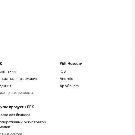
К
РБК Новости
компании
iOS
нтактная информация
Android
дакция
AppGallery
змещение рекламы
угие продукты РБК
лако для бизнеса
рпоративный регистратор
менов
стинг сайтов