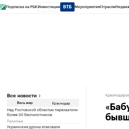
Подписка на РБК
Инвестиции
Мероприятия
Отрасли
Недви
РБК Курсы
РБК Life
Тренды
Визионеры
Национальные проекты
Горо
Газета
Спецпроекты СПб
Конференции СПб
Спецпроекты
Проверк
Краснодарск
Все новости
Краснодар
Весь мир
«Баб
Над Ростовской областью перехватили
более 30 беспилотников
бывш
Политика
Украинские дроны атаковали