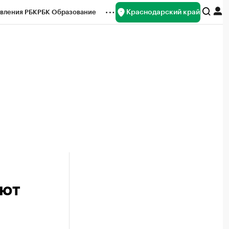
Краснодарский край
вления РБК
РБК Образование
редитные рейтинги
Франшизы
нсы
Рынок наличной валюты
яют