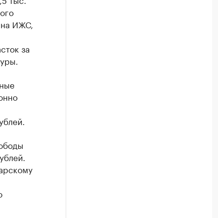
того
 на ИЖС,
сток за
туры.
ьные
онно
ублей.
вободы
ублей.
дарскому
о