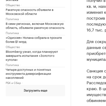
Общество
кв. м, на
Ракетную опасность объявили в
изменил 
Московской области
построив 
Политика
последую
В семи регионах, включая Московскую
область, объявили ракетную опасность
16,7 тыс.
Политика
«Одиссея» Нолана собрала в прокате
Для сокр
более $1 млрд
данные с
Общество
Bloomberg узнал, когда планируют
приобрет
завершить испытания «Золотого
муниципал
купола»
Политика
Четыре доступных и понятных
Санкция 
инструмента диверсификации
на срок д
накоплений
Расследо
РБК и Сбер
краю. В ц
Загрузить еще
имуществ
обвиняем