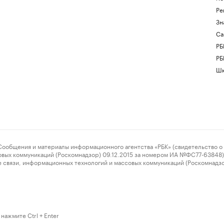
Ре
Зн
Са
РБ
РБ
Шк
ения и материалы информационного агентства «РБК» (свидетельство о 
овых коммуникаций (Роскомнадзор) 09.12.2015 за номером ИА №ФС77-63848) 
 связи, информационных технологий и массовых коммуникаций (Роскомнадз
нажмите Ctrl + Enter