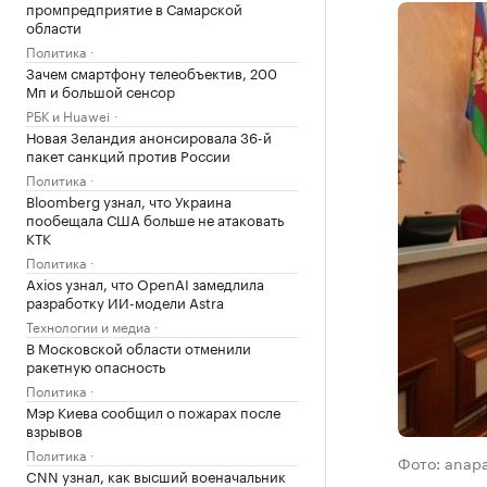
промпредприятие в Самарской
области
Политика
Зачем смартфону телеобъектив, 200
Мп и большой сенсор
РБК и Huawei
Новая Зеландия анонсировала 36-й
пакет санкций против России
Политика
Bloomberg узнал, что Украина
пообещала США больше не атаковать
КТК
Политика
Axios узнал, что OpenAI замедлила
разработку ИИ-модели Astra
Технологии и медиа
В Московской области отменили
ракетную опасность
Политика
Мэр Киева сообщил о пожарах после
взрывов
Политика
Фото: anapa-
CNN узнал, как высший военачальник