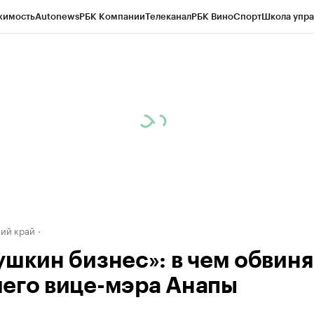
жимость
Autonews
РБК Компании
Телеканал
РБК Вино
Спорт
Школа упра
д
Стиль
Крипто
РБК Бизнес-среда
Дискуссионный клуб
Исследования
К
а контрагентов
Политика
Экономика
Бизнес
Технологии и медиа
Фина
ий край
ушкин бизнес»: в чем обвин
его вице-мэра Анапы