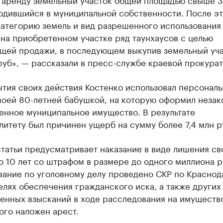
ходившийся в муниципальной собственности. После э
категорию земель и вид разрешенного использования
на приобретенном участке ряд таунхаусов с целью
щей продажи, в последующем выкупив земельный уча
 руб», — рассказали в пресс-службе краевой прокура
ытия своих действия Костенко использовал персонал
воей 80-летней бабушкой, на которую оформил незак
енное муниципальное имущество. В результате
итету был причинен ущерб на сумму более 7,4 млн р
статьи предусматривает наказание в виде лишения с
о 10 лет со штрафом в размере до одного миллиона р
вание по уголовному делу проведено СКР по Красно
елях обеспечения гражданского иска, а также других
енных взысканий в ходе расследования на имуществ
ого наложен арест.