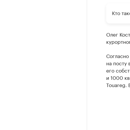
Кто та
Олег Кос
курортног
Согласно 
на посту 
его собст
и 1000 кв
Touareg. 