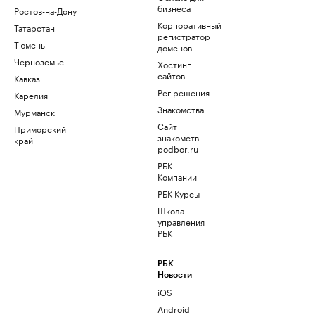
бизнеса
Ростов-на-Дону
Корпоративный
Татарстан
регистратор
Тюмень
доменов
Черноземье
Хостинг
сайтов
Кавказ
Рег.решения
Карелия
Знакомства
Мурманск
Сайт
Приморский
знакомств
край
podbor.ru
РБК
Компании
РБК Курсы
Школа
управления
РБК
РБК
Новости
iOS
Android