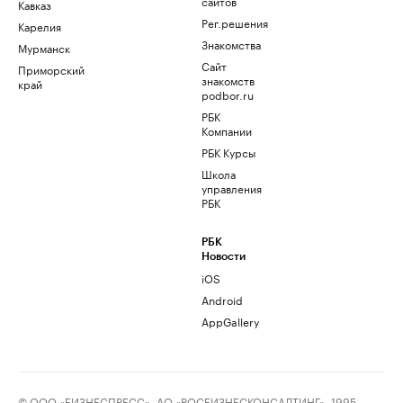
сайтов
Кавказ
Рег.решения
Карелия
Знакомства
Мурманск
Сайт
Приморский
знакомств
край
podbor.ru
РБК
Компании
РБК Курсы
Школа
управления
РБК
РБК
Новости
iOS
Android
AppGallery
© ООО «БИЗНЕСПРЕСС», АО «РОСБИЗНЕСКОНСАЛТИНГ», 1995–