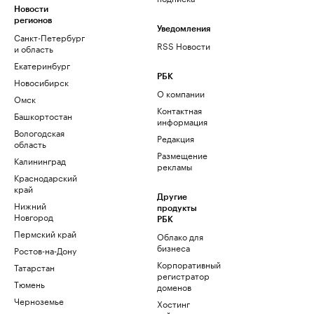
Новости
регионов
Уведомления
Санкт-Петербург
RSS Новости
и область
Екатеринбург
РБК
Новосибирск
О компании
Омск
Контактная
Башкортостан
информация
Вологодская
Редакция
область
Размещение
Калининград
рекламы
Краснодарский
край
Другие
Нижний
продукты
Новгород
РБК
Пермский край
Облако для
бизнеса
Ростов-на-Дону
Корпоративный
Татарстан
регистратор
Тюмень
доменов
Черноземье
Хостинг