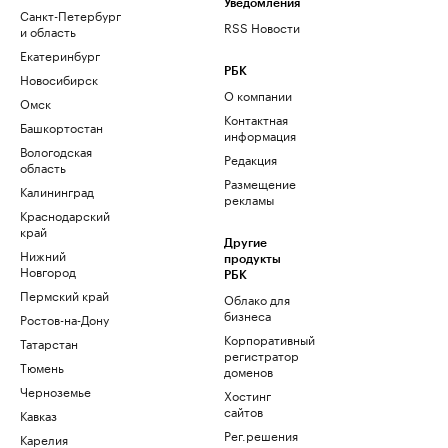
Уведомления
Санкт-Петербург
RSS Новости
и область
Екатеринбург
РБК
Новосибирск
О компании
Омск
Контактная
Башкортостан
информация
Вологодская
Редакция
область
Размещение
Калининград
рекламы
Краснодарский
край
Другие
Нижний
продукты
Новгород
РБК
Пермский край
Облако для
бизнеса
Ростов-на-Дону
Корпоративный
Татарстан
регистратор
Тюмень
доменов
Черноземье
Хостинг
сайтов
Кавказ
Рег.решения
Карелия