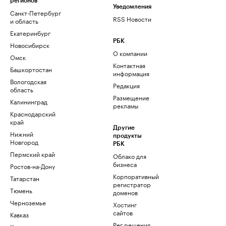
регионов
Уведомления
Санкт-Петербург
RSS Новости
и область
Екатеринбург
РБК
Новосибирск
О компании
Омск
Контактная
Башкортостан
информация
Вологодская
Редакция
область
Размещение
Калининград
рекламы
Краснодарский
край
Другие
Нижний
продукты
Новгород
РБК
Пермский край
Облако для
бизнеса
Ростов-на-Дону
Корпоративный
Татарстан
регистратор
Тюмень
доменов
Черноземье
Хостинг
сайтов
Кавказ
Рег.решения