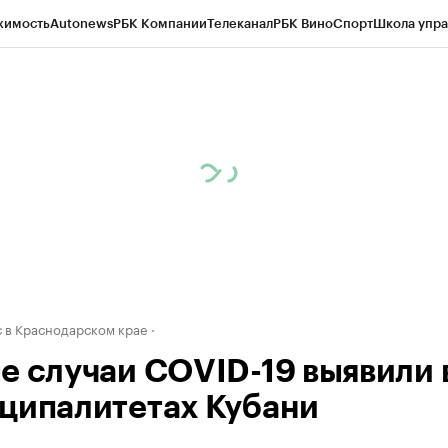
жимость
Autonews
РБК Компании
Телеканал
РБК Вино
Спорт
Школа упра
д
Стиль
Крипто
РБК Бизнес-среда
Дискуссионный клуб
Исследования
К
а контрагентов
Политика
Экономика
Бизнес
Технологии и медиа
Фина
 в Краснодарском крае
е случаи COVID-19 выявили 
ципалитетах Кубани