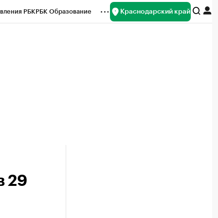
Краснодарский край
вления РБК
РБК Образование
редитные рейтинги
Франшизы
нсы
Рынок наличной валюты
в 29