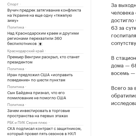
За выходн
Спорт
Вучич предрек затягивание конфликта
человека
на Украине на еще одну «тяжелую
достигло 
зиму»
63 за сут
Политика
Над Краснодарским краем и другими
госпиталя
регионами перехватили 360
сопутств
беспилотников
Краснодарский край
Премьер Венгрии раскрыл, кто станет
В стацион
президентом
дома — 68
Политика
восемь —
Иран предложил США «исправить
поведение» по шести пунктам
Политика
Всего за
Сын Байдена признал, что его
обратили
помилование не помогло США
исследова
Политика
Зачем инвестировать в торговые
пространства на первых этажах
РБК и ПИК Серия плюс
СКА подписал контракт с защитником,
который провел пять сезонов в НХЛ