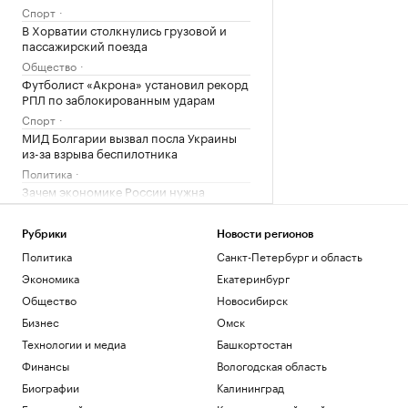
Спорт
В Хорватии столкнулись грузовой и
пассажирский поезда
Общество
Футболист «Акрона» установил рекорд
РПЛ по заблокированным ударам
Спорт
МИД Болгарии вызвал посла Украины
из-за взрыва беспилотника
Политика
Зачем экономике России нужна
товарная биржа
РБК и Петербургская Биржа
Рубрики
Новости регионов
Политика
Санкт-Петербург и область
Загрузить еще
Экономика
Екатеринбург
Общество
Новосибирск
Бизнес
Омск
Технологии и медиа
Башкортостан
Финансы
Вологодская область
Биографии
Калининград