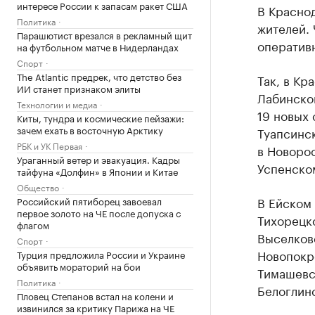
интересе России к запасам ракет США
В Краснод
Политика
жителей.
Парашютист врезался в рекламный щит
оператив
на футбольном матче в Нидерландах
Спорт
The Atlantic предрек, что детство без
Так, в Кр
ИИ станет признаком элиты
Лабинско
Технологии и медиа
19 новых 
Киты, тундра и космические пейзажи:
зачем ехать в восточную Арктику
Туапсинск
РБК и УК Первая
в Новорос
Ураганный ветер и эвакуация. Кадры
Успенском
тайфуна «Долфин» в Японии и Китае
Общество
В Ейском 
Российский пятиборец завоевал
первое золото на ЧЕ после допуска с
Тихорецко
флагом
Выселков
Спорт
Новопокро
Турция предложила России и Украине
объявить мораторий на бои
Тимашевс
Политика
Белоглин
Пловец Степанов встал на колени и
извинился за критику Парижа на ЧЕ