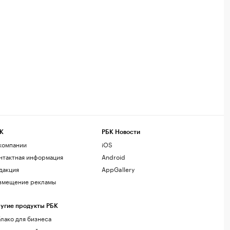
К
РБК Новости
компании
iOS
нтактная информация
Android
дакция
AppGallery
змещение рекламы
угие продукты РБК
лако для бизнеса