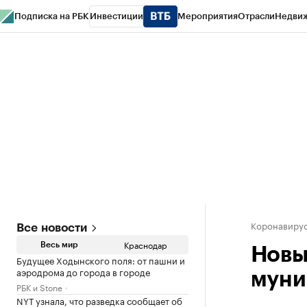
Подписка на РБК
Инвестиции
Мероприятия
Отрасли
Недви
РБК Курсы
РБК Life
Тренды
Визионеры
Национальные проекты
Горо
Газета
Спецпроекты СПб
Конференции СПб
Спецпроекты
Проверк
Коронавирус
Все новости
Краснодар
Весь мир
Новы
Будущее Ходынского поля: от пашни и
аэродрома до города в городе
муни
РБК и Stone
NYT узнала, что разведка сообщает об