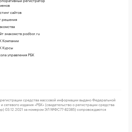
рпоративный регистратор
менов
стинг сайтов
г.решения
акомства
йт знакомств podbor.ru
К Компании
К Курсы
ола управления РБК
регистрации средства массовой информации выдано Федеральной
и сетевого издания «РБК» (свидетельство о регистрации средства
ор) 03.12.2021 за номером ЭЛ №ФС77-82385) сопровождаются