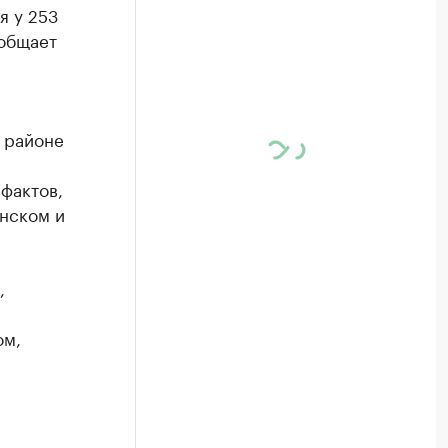
я у 253
ообщает
в
 районе
фактов,
инском и
,
ом,