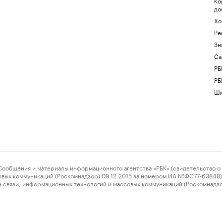
Ко
до
Хо
Ре
Зн
Са
РБ
РБ
Шк
ения и материалы информационного агентства «РБК» (свидетельство о 
овых коммуникаций (Роскомнадзор) 09.12.2015 за номером ИА №ФС77-63848) 
 связи, информационных технологий и массовых коммуникаций (Роскомнадз