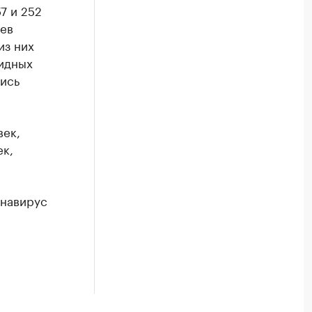
7 и 252
ев
из них
видных
лись
век,
ек,
онавирус