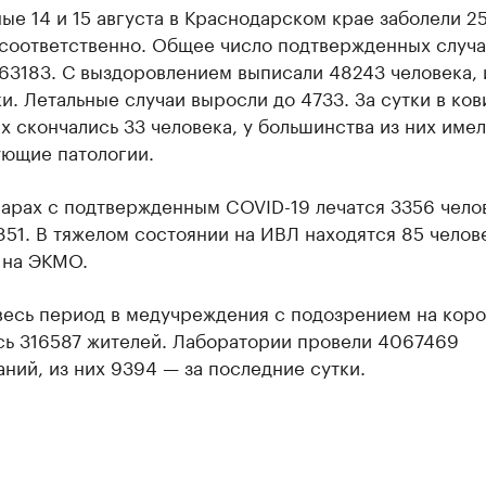
ые 14 и 15 августа в Краснодарском крае заболели 25
 соответственно. Общее число подтвержденных случа
63183. С выздоровлением выписали 48243 человека, 
ки. Летальные случаи выросли до 4733. За сутки в ко
х скончались 33 человека, у большинства из них име
ующие патологии.
арах с подтвержденным COVID-19 лечатся 3356 чело
51. В тяжелом состоянии на ИВЛ находятся 85 челов
 на ЭКМО.
 весь период в медучреждения с подозрением на кор
сь 316587 жителей. Лаборатории провели 4067469
ний, из них 9394 — за последние сутки.