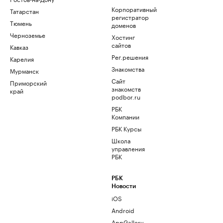
Корпоративный
Татарстан
регистратор
Тюмень
доменов
Черноземье
Хостинг
сайтов
Кавказ
Рег.решения
Карелия
Знакомства
Мурманск
Сайт
Приморский
знакомств
край
podbor.ru
РБК
Компании
РБК Курсы
Школа
управления
РБК
РБК
Новости
iOS
Android
AppGallery