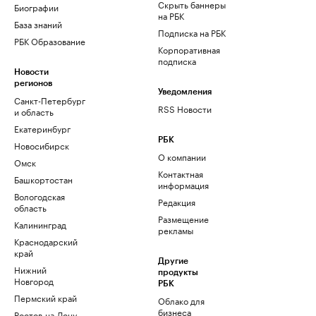
Скрыть баннеры
Биографии
на РБК
База знаний
Подписка на РБК
РБК Образование
Корпоративная
подписка
Новости
регионов
Уведомления
Санкт-Петербург
RSS Новости
и область
Екатеринбург
РБК
Новосибирск
О компании
Омск
Контактная
Башкортостан
информация
Вологодская
Редакция
область
Размещение
Калининград
рекламы
Краснодарский
край
Другие
Нижний
продукты
Новгород
РБК
Пермский край
Облако для
бизнеса
Ростов-на-Дону