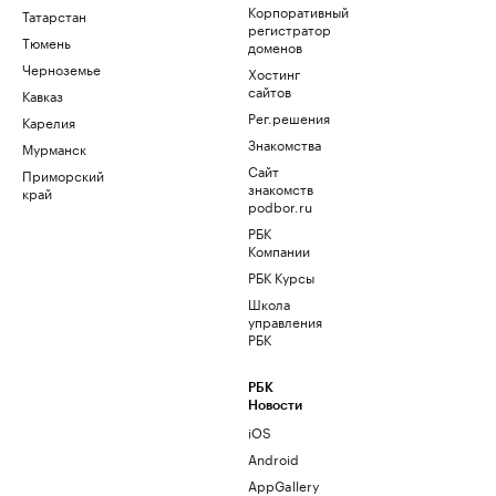
Корпоративный
Татарстан
регистратор
Тюмень
доменов
Черноземье
Хостинг
сайтов
Кавказ
Рег.решения
Карелия
Знакомства
Мурманск
Сайт
Приморский
знакомств
край
podbor.ru
РБК
Компании
РБК Курсы
Школа
управления
РБК
РБК
Новости
iOS
Android
AppGallery