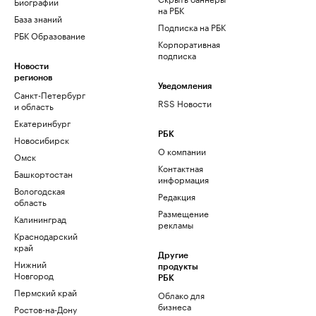
Биографии
на РБК
База знаний
Подписка на РБК
РБК Образование
Корпоративная
подписка
Новости
регионов
Уведомления
Санкт-Петербург
RSS Новости
и область
Екатеринбург
РБК
Новосибирск
О компании
Омск
Контактная
Башкортостан
информация
Вологодская
Редакция
область
Размещение
Калининград
рекламы
Краснодарский
край
Другие
Нижний
продукты
Новгород
РБК
Пермский край
Облако для
бизнеса
Ростов-на-Дону