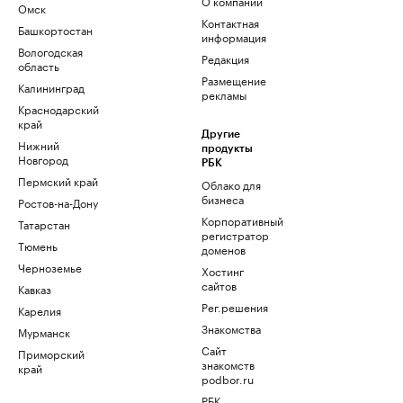
О компании
Омск
Контактная
Башкортостан
информация
Вологодская
Редакция
область
Размещение
Калининград
рекламы
Краснодарский
край
Другие
Нижний
продукты
Новгород
РБК
Пермский край
Облако для
бизнеса
Ростов-на-Дону
Корпоративный
Татарстан
регистратор
Тюмень
доменов
Черноземье
Хостинг
сайтов
Кавказ
Рег.решения
Карелия
Знакомства
Мурманск
Сайт
Приморский
знакомств
край
podbor.ru
РБК