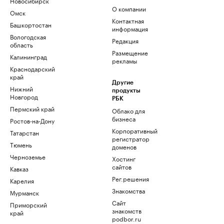
Новосибирск
О компании
Омск
Контактная
Башкортостан
информация
Вологодская
Редакция
область
Размещение
Калининград
рекламы
Краснодарский
край
Другие
Нижний
продукты
Новгород
РБК
Пермский край
Облако для
бизнеса
Ростов-на-Дону
Корпоративный
Татарстан
регистратор
Тюмень
доменов
Черноземье
Хостинг
сайтов
Кавказ
Рег.решения
Карелия
Знакомства
Мурманск
Сайт
Приморский
знакомств
край
podbor.ru