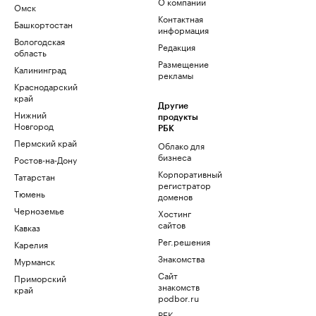
О компании
Омск
Контактная
Башкортостан
информация
Вологодская
Редакция
область
Размещение
Калининград
рекламы
Краснодарский
край
Другие
Нижний
продукты
Новгород
РБК
Пермский край
Облако для
бизнеса
Ростов-на-Дону
Корпоративный
Татарстан
регистратор
Тюмень
доменов
Черноземье
Хостинг
сайтов
Кавказ
Рег.решения
Карелия
Знакомства
Мурманск
Сайт
Приморский
знакомств
край
podbor.ru
РБК