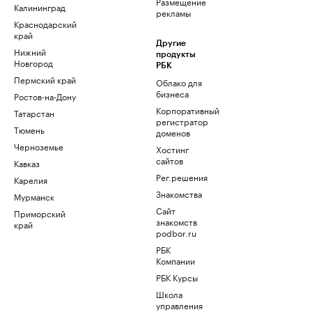
Размещение
Калининград
рекламы
Краснодарский
край
Другие
Нижний
продукты
Новгород
РБК
Пермский край
Облако для
бизнеса
Ростов-на-Дону
Корпоративный
Татарстан
регистратор
Тюмень
доменов
Черноземье
Хостинг
сайтов
Кавказ
Рег.решения
Карелия
Знакомства
Мурманск
Сайт
Приморский
знакомств
край
podbor.ru
РБК
Компании
РБК Курсы
Школа
управления