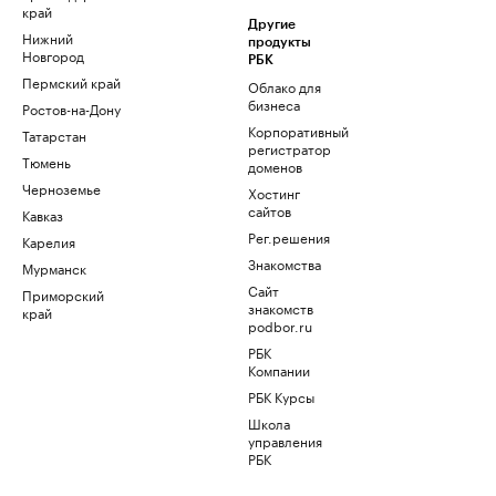
край
Другие
Нижний
продукты
Новгород
РБК
Пермский край
Облако для
бизнеса
Ростов-на-Дону
Корпоративный
Татарстан
регистратор
Тюмень
доменов
Черноземье
Хостинг
сайтов
Кавказ
Рег.решения
Карелия
Знакомства
Мурманск
Сайт
Приморский
знакомств
край
podbor.ru
РБК
Компании
РБК Курсы
Школа
управления
РБК