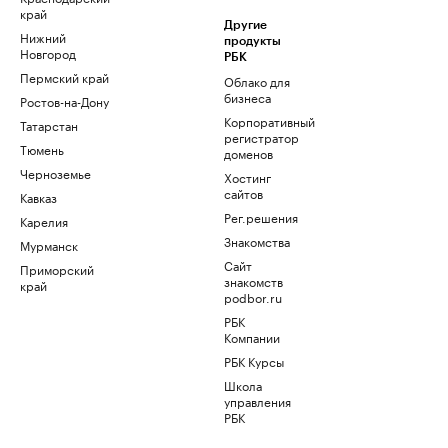
край
Другие
Нижний
продукты
Новгород
РБК
Пермский край
Облако для
бизнеса
Ростов-на-Дону
Корпоративный
Татарстан
регистратор
Тюмень
доменов
Черноземье
Хостинг
сайтов
Кавказ
Рег.решения
Карелия
Знакомства
Мурманск
Сайт
Приморский
знакомств
край
podbor.ru
РБК
Компании
РБК Курсы
Школа
управления
РБК