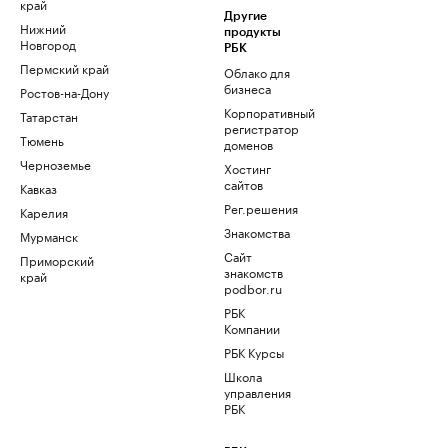
край
Другие
Нижний
продукты
Новгород
РБК
Пермский край
Облако для
бизнеса
Ростов-на-Дону
Корпоративный
Татарстан
регистратор
Тюмень
доменов
Черноземье
Хостинг
сайтов
Кавказ
Рег.решения
Карелия
Знакомства
Мурманск
Сайт
Приморский
знакомств
край
podbor.ru
РБК
Компании
РБК Курсы
Школа
управления
РБК