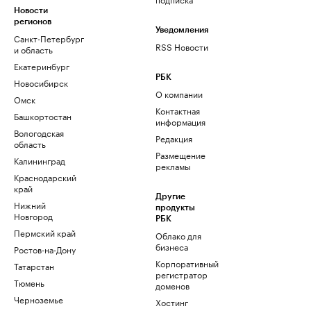
Новости
регионов
Уведомления
Санкт-Петербург
RSS Новости
и область
Екатеринбург
РБК
Новосибирск
О компании
Омск
Контактная
Башкортостан
информация
Вологодская
Редакция
область
Размещение
Калининград
рекламы
Краснодарский
край
Другие
Нижний
продукты
Новгород
РБК
Пермский край
Облако для
бизнеса
Ростов-на-Дону
Корпоративный
Татарстан
регистратор
Тюмень
доменов
Черноземье
Хостинг