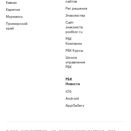
сайтов
Кавказ
Рег.решения
Карелия
Знакомства
Мурманск
Сайт
Приморский
знакомств
край
podbor.ru
РБК
Компании
РБК Курсы
Школа
управления
РБК
РБК
Новости
iOS
Android
AppGallery
© ООО «БИЗНЕСПРЕСС», АО «РОСБИЗНЕСКОНСАЛТИНГ», 1995–