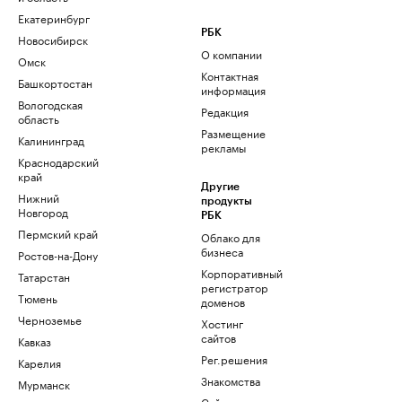
Екатеринбург
РБК
Новосибирск
О компании
Омск
Контактная
Башкортостан
информация
Вологодская
Редакция
область
Размещение
Калининград
рекламы
Краснодарский
край
Другие
Нижний
продукты
Новгород
РБК
Пермский край
Облако для
бизнеса
Ростов-на-Дону
Корпоративный
Татарстан
регистратор
Тюмень
доменов
Черноземье
Хостинг
сайтов
Кавказ
Рег.решения
Карелия
Знакомства
Мурманск
Сайт