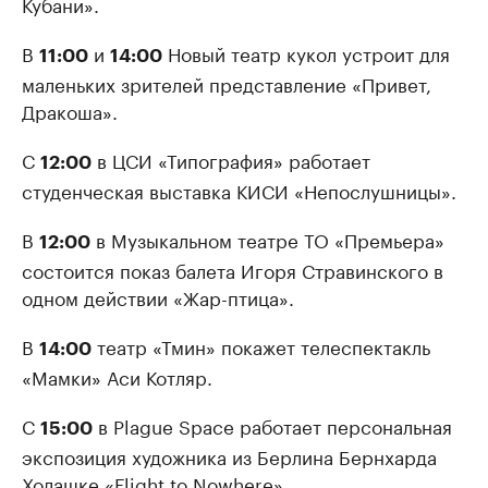
Кубани».
В
и
Новый театр кукол устроит для
11:00
14:00
маленьких зрителей представление «Привет,
Дракоша».
С
в ЦСИ «Типография» работает
12:00
студенческая выставка КИСИ «Непослушницы».
В
в Музыкальном театре ТО «Премьера»
12:00
состоится показ балета Игоря Стравинского в
одном действии «Жар-птица».
В
театр «Тмин» покажет телеспектакль
14:00
«Мамки» Аси Котляр.
С
в Plague Space работает персональная
15:00
экспозиция художника из Берлина Бернхарда
Холашке «Flight to Nowhere».