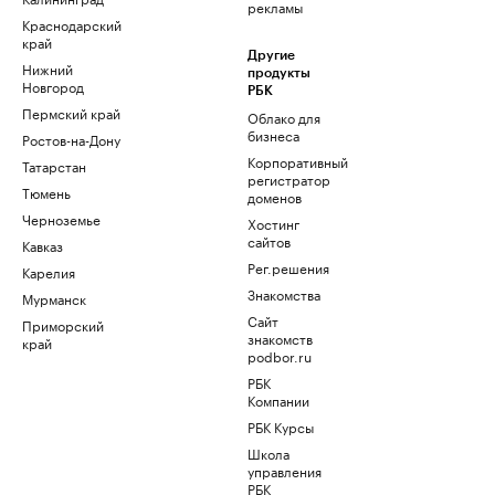
рекламы
Краснодарский
край
Другие
Нижний
продукты
Новгород
РБК
Пермский край
Облако для
бизнеса
Ростов-на-Дону
Корпоративный
Татарстан
регистратор
Тюмень
доменов
Черноземье
Хостинг
сайтов
Кавказ
Рег.решения
Карелия
Знакомства
Мурманск
Сайт
Приморский
знакомств
край
podbor.ru
РБК
Компании
РБК Курсы
Школа
управления
РБК