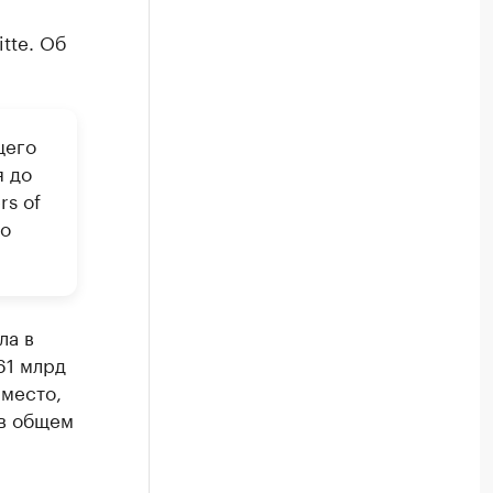
tte. Об
щего
я до
rs of
го
ла в
61 млрд
 место,
 в общем