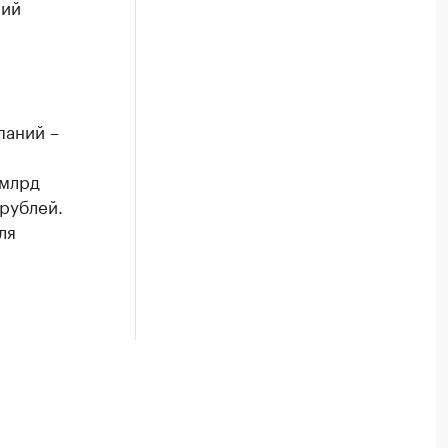
ний
аний –
 млрд
 рублей.
ля