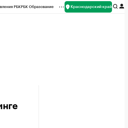
Краснодарский край
вления РБК
РБК Образование
редитные рейтинги
Франшизы
нсы
Рынок наличной валюты
инге