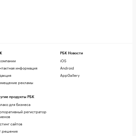
К
РБК Новости
компании
iOS
нтактная информация
Android
дакция
AppGallery
змещение рекламы
угие продукты РБК
лако для бизнеса
рпоративный регистратор
менов
стинг сайтов
г.решения