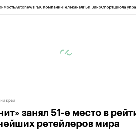
жимость
Autonews
РБК Компании
Телеканал
РБК Вино
Спорт
Школа упра
д
Стиль
Крипто
РБК Бизнес-среда
Дискуссионный клуб
Исследования
К
а контрагентов
Политика
Экономика
Бизнес
Технологии и медиа
Фина
ий край
ит» занял 51-е место в рейт
нейших ретейлеров мира