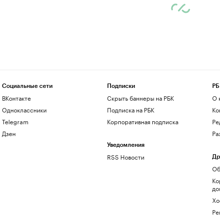
Социальные сети
Подписки
РБ
ВКонтакте
Скрыть баннеры на РБК
О 
Одноклассники
Подписка на РБК
Ко
Telegram
Корпоративная подписка
Ре
Дзен
Ра
Уведомления
RSS Новости
Др
Об
Ко
до
Хо
Ре