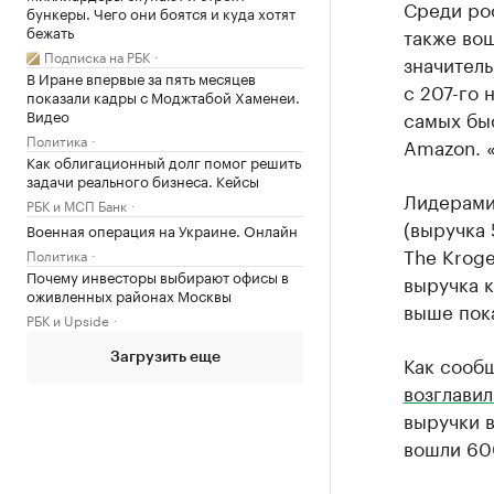
Среди ро
бункеры. Чего они боятся и куда хотят
бежать
также вош
Подписка на РБК
значитель
В Иране впервые за пять месяцев
с 207-го 
показали кадры с Моджтабой Хаменеи.
Видео
самых бы
Политика
Amazon. «
Как облигационный долг помог решить
задачи реального бизнеса. Кейсы
Лидерами 
РБК и МСП Банк
(выручка 
Военная операция на Украине. Онлайн
The Kroge
Политика
Почему инвесторы выбирают офисы в
выручка к
оживленных районах Москвы
выше пок
РБК и Upside
Загрузить еще
Как сообщ
возглави
выручки в
вошли 60