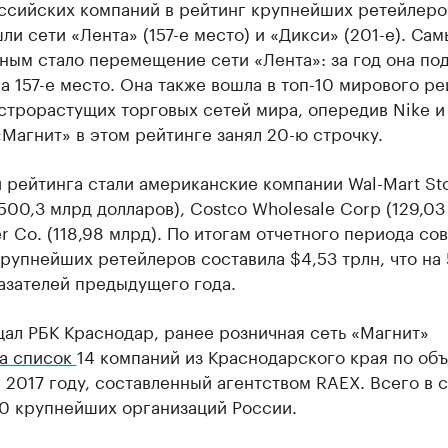
ссийских компаний в рейтинг крупнейших ретейлеро
ли сети «Лента» (157-е место) и «Дикси» (201-е). Са
ным стало перемещение сети «Лента»: за год она по
на 157-е место. Она также вошла в топ-10 мирового ре
строрастущих торговых сетей мира, опередив Nike и
Магнит» в этом рейтинге занял 20-ю строчку.
рейтинга стали американские компании Wal-Mart St
500,3 млрд долларов), Costco Wholesale Corp (129,03
r Co. (118,98 млрд). По итогам отчетного периода со
рупнейших ретейлеров составила $4,53 трлн, что на 
азателей предыдущего года.
ал РБК Краснодар, ранее розничная сеть «Магнит»
ла список
14 компаний из Краснодарского края по об
 2017 году, составленный агентством RAEX. Всего в 
0 крупнейших организаций России.