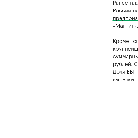
Ранее та
России по
предприя
«Магнит»
Кроме тог
крупнейш
суммарны
рублей. С
Доля EBIT
выручки 