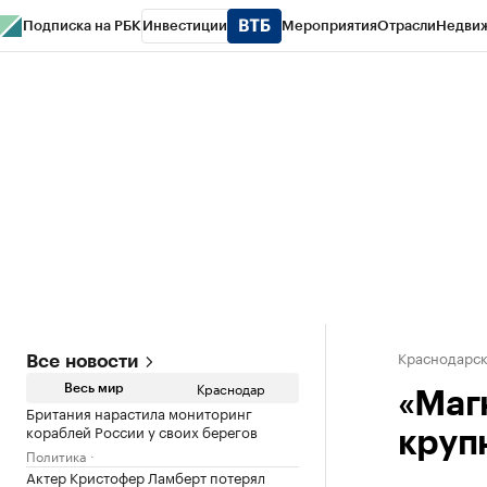
Подписка на РБК
Инвестиции
Мероприятия
Отрасли
Недви
РБК Курсы
РБК Life
Тренды
Визионеры
Национальные проекты
Горо
Газета
Спецпроекты СПб
Конференции СПб
Спецпроекты
Проверк
Краснодарск
Все новости
Краснодар
Весь мир
«Магн
Британия нарастила мониторинг
кораблей России у своих берегов
круп
Политика
Актер Кристофер Ламберт потерял