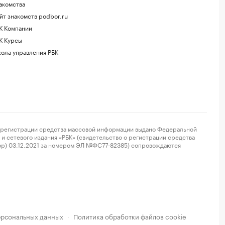
акомства
йт знакомств podbor.ru
К Компании
К Курсы
ола управления РБК
регистрации средства массовой информации выдано Федеральной
и сетевого издания «РБК» (свидетельство о регистрации средства
ор) 03.12.2021 за номером ЭЛ №ФС77-82385) сопровождаются
ерсональных данных
Политика обработки файлов cookie
·