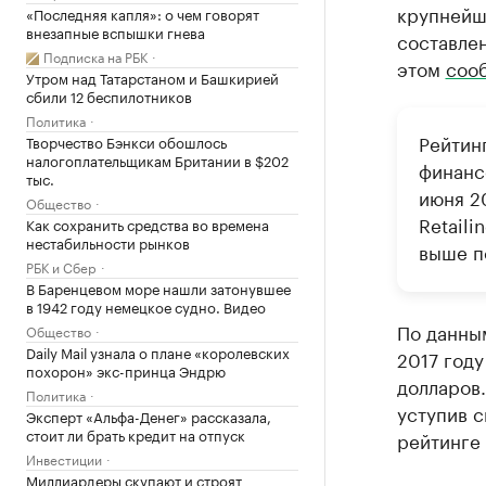
крупнейши
«Последняя капля»: о чем говорят
внезапные вспышки гнева
составле
Подписка на РБК
этом
соо
Утром над Татарстаном и Башкирией
сбили 12 беспилотников
Политика
Рейтин
Творчество Бэнкси обошлось
налогоплательщикам Британии в $202
финанс
тыс.
июня 2
Общество
Retaili
Как сохранить средства во времена
нестабильности рынков
выше по
РБК и Сбер
В Баренцевом море нашли затонувшее
в 1942 году немецкое судно. Видео
По данным
Общество
Daily Mail узнала о плане «королевских
2017 году
похорон» экс-принца Эндрю
долларов.
Политика
уступив с
Эксперт «Альфа-Денег» рассказала,
стоит ли брать кредит на отпуск
рейтинге 
Инвестиции
Миллиардеры скупают и строят