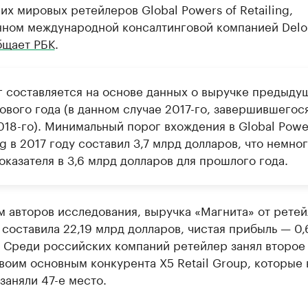
х мировых ретейлеров Global Powers of Retailing,
нном международной консалтинговой компанией Deloi
бщает РБК
.
г составляется на основе данных о выручке предыду
ового года (в данном случае 2017-го, завершившегос
018-го). Минимальный порог вхождения в Global Powe
ng в 2017 году составил 3,7 млрд долларов, что немно
казателя в 3,6 млрд долларов для прошлого года.
 авторов исследования, выручка «Магнита» от ретей
 составила 22,19 млрд долларов, чистая прибыль — 0,
 Среди российских компаний ретейлер занял второе
воим основным конкурента X5 Retail Group, которые
заняли 47-е место.