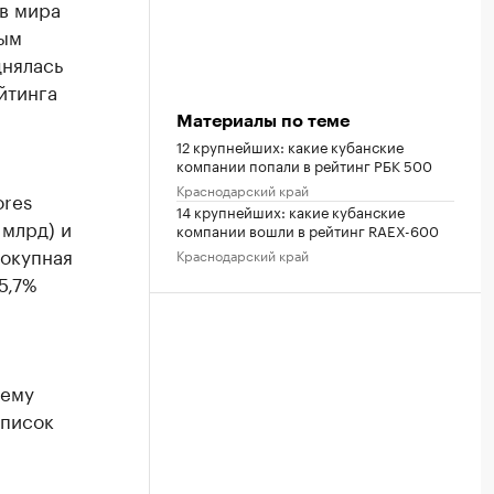
в мира
мым
днялась
йтинга
Материалы по теме
12 крупнейших: какие кубанские
компании попали в рейтинг РБК 500
Краснодарский край
ores
14 крупнейших: какие кубанские
 млрд) и
компании вошли в рейтинг RAEX-600
вокупная
Краснодарский край
5,7%
ъему
список