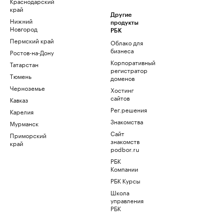
Краснодарский
край
Другие
Нижний
продукты
Новгород
РБК
Пермский край
Облако для
бизнеса
Ростов-на-Дону
Корпоративный
Татарстан
регистратор
Тюмень
доменов
Черноземье
Хостинг
сайтов
Кавказ
Рег.решения
Карелия
Знакомства
Мурманск
Сайт
Приморский
знакомств
край
podbor.ru
РБК
Компании
РБК Курсы
Школа
управления
РБК