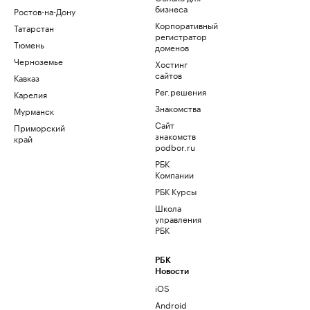
бизнеса
Ростов-на-Дону
Корпоративный
Татарстан
регистратор
Тюмень
доменов
Черноземье
Хостинг
сайтов
Кавказ
Рег.решения
Карелия
Знакомства
Мурманск
Сайт
Приморский
знакомств
край
podbor.ru
РБК
Компании
РБК Курсы
Школа
управления
РБК
РБК
Новости
iOS
Android