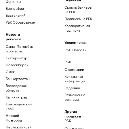
Финансы
Подписки
Скрыть баннеры
Биографии
на РБК
База знаний
Подписка на РБК
РБК Образование
Корпоративная
подписка
Новости
регионов
Уведомления
Санкт-Петербург
RSS Новости
и область
Екатеринбург
РБК
Новосибирск
О компании
Омск
Контактная
Башкортостан
информация
Вологодская
Редакция
область
Размещение
Калининград
рекламы
Краснодарский
край
Другие
Нижний
продукты
Новгород
РБК
Пермский край
Облако для