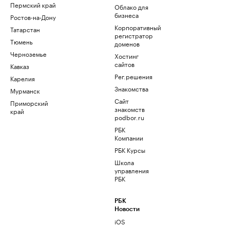
Пермский край
Облако для
бизнеса
Ростов-на-Дону
Корпоративный
Татарстан
регистратор
Тюмень
доменов
Черноземье
Хостинг
сайтов
Кавказ
Рег.решения
Карелия
Знакомства
Мурманск
Сайт
Приморский
знакомств
край
podbor.ru
РБК
Компании
РБК Курсы
Школа
управления
РБК
РБК
Новости
iOS