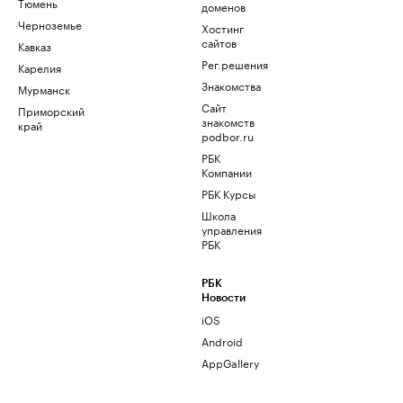
Тюмень
доменов
Черноземье
Хостинг
сайтов
Кавказ
Рег.решения
Карелия
Знакомства
Мурманск
Сайт
Приморский
знакомств
край
podbor.ru
РБК
Компании
РБК Курсы
Школа
управления
РБК
РБК
Новости
iOS
Android
AppGallery