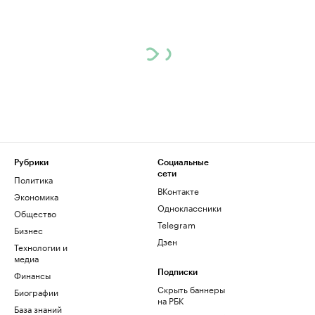
Рубрики
Социальные
сети
Политика
ВКонтакте
Экономика
Одноклассники
Общество
Telegram
Бизнес
Дзен
Технологии и
медиа
Финансы
Подписки
Скрыть баннеры
Биографии
на РБК
База знаний