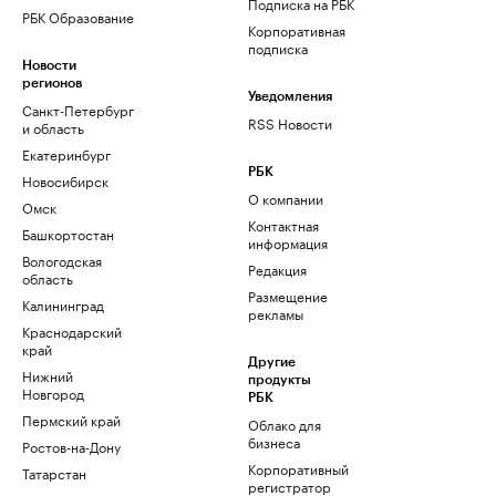
Подписка на РБК
РБК Образование
Корпоративная
подписка
Новости
регионов
Уведомления
Санкт-Петербург
RSS Новости
и область
Екатеринбург
РБК
Новосибирск
О компании
Омск
Контактная
Башкортостан
информация
Вологодская
Редакция
область
Размещение
Калининград
рекламы
Краснодарский
край
Другие
Нижний
продукты
Новгород
РБК
Пермский край
Облако для
бизнеса
Ростов-на-Дону
Корпоративный
Татарстан
регистратор