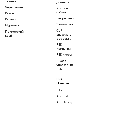
Тюмень
доменов
Черноземье
Хостинг
сайтов
Кавказ
Рег.решения
Карелия
Знакомства
Мурманск
Сайт
Приморский
знакомств
край
podbor.ru
РБК
Компании
РБК Курсы
Школа
управления
РБК
РБК
Новости
iOS
Android
AppGallery