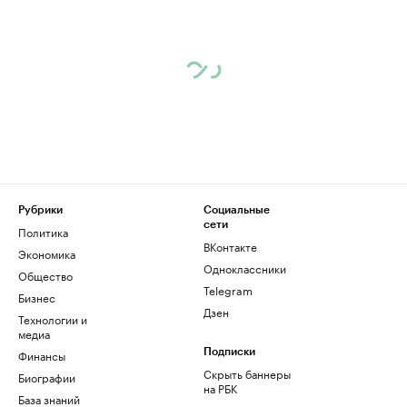
Рубрики
Социальные
сети
Политика
ВКонтакте
Экономика
Одноклассники
Общество
Telegram
Бизнес
Дзен
Технологии и
медиа
Финансы
Подписки
Скрыть баннеры
Биографии
на РБК
База знаний