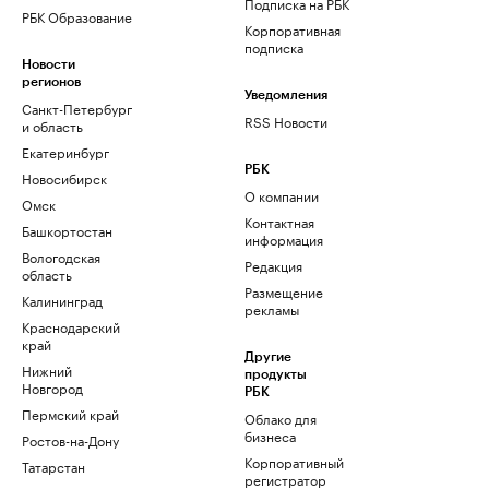
Подписка на РБК
РБК Образование
Корпоративная
подписка
Новости
регионов
Уведомления
Санкт-Петербург
RSS Новости
и область
Екатеринбург
РБК
Новосибирск
О компании
Омск
Контактная
Башкортостан
информация
Вологодская
Редакция
область
Размещение
Калининград
рекламы
Краснодарский
край
Другие
Нижний
продукты
Новгород
РБК
Пермский край
Облако для
бизнеса
Ростов-на-Дону
Корпоративный
Татарстан
регистратор