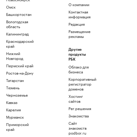
О компании
Омск
Контактная
Башкортостан
информация
Вологодская
Редакция
область
Размещение
Калининград
рекламы
Краснодарский
край
Другие
Нижний
продукты
Новгород
РБК
Пермский край
Облако для
бизнеса
Ростов-на-Дону
Корпоративный
Татарстан
регистратор
Тюмень
доменов
Черноземье
Хостинг
сайтов
Кавказ
Рег.решения
Карелия
Знакомства
Мурманск
Сайт
Приморский
знакомств
край
podbor.ru