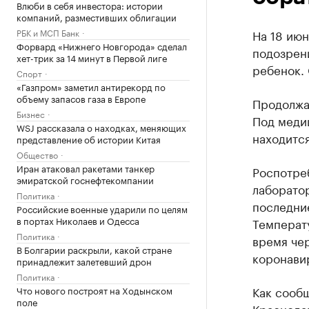
Влюби в себя инвестора: истории
компаний, разместивших облигации
РБК и МСП Банк
На 18 июн
Форвард «Нижнего Новгорода» сделал
подозрени
хет-трик за 14 минут в Первой лиге
ребенок.
Спорт
«Газпром» заметил антирекорд по
объему запасов газа в Европе
Продолжаю
Бизнес
Под меди
WSJ рассказала о находках, меняющих
находится
представление об истории Китая
Общество
Иран атаковал ракетами танкер
Роспотре
эмиратской госнефтекомпании
лаборатор
Политика
последни
Российские военные ударили по целям
в портах Николаев и Одесса
Температу
Политика
время чер
В Болгарии раскрыли, какой стране
коронави
принадлежит залетевший дрон
Политика
Как сообщ
Что нового построят на Ходынском
поле
Краснода