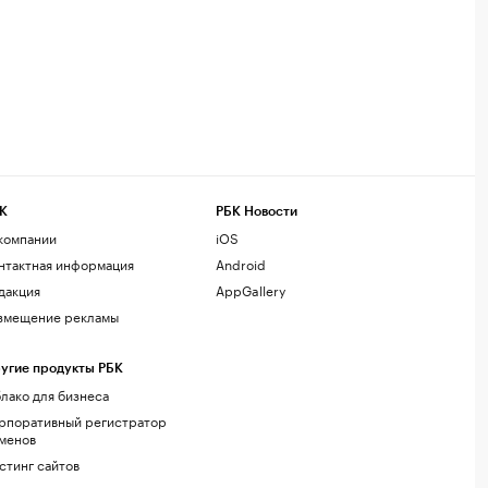
К
РБК Новости
компании
iOS
нтактная информация
Android
дакция
AppGallery
змещение рекламы
угие продукты РБК
лако для бизнеса
рпоративный регистратор
менов
стинг сайтов