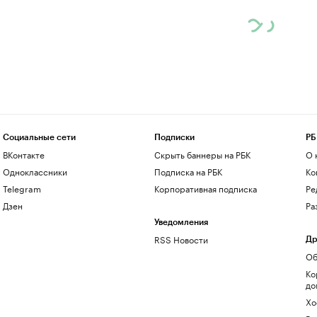
Социальные сети
Подписки
РБ
ВКонтакте
Скрыть баннеры на РБК
О 
Одноклассники
Подписка на РБК
Ко
Telegram
Корпоративная подписка
Ре
Дзен
Ра
Уведомления
RSS Новости
Др
Об
Ко
до
Хо