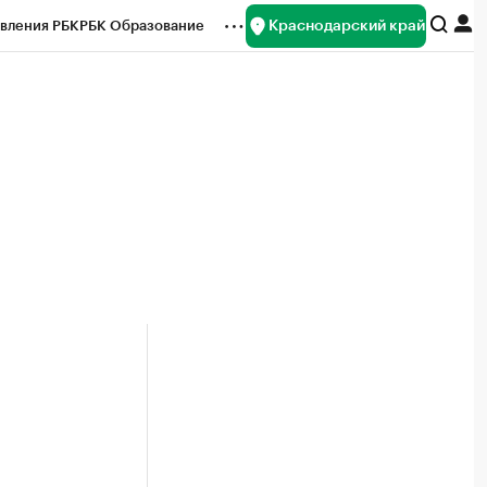
Краснодарский край
вления РБК
РБК Образование
редитные рейтинги
Франшизы
нсы
Рынок наличной валюты