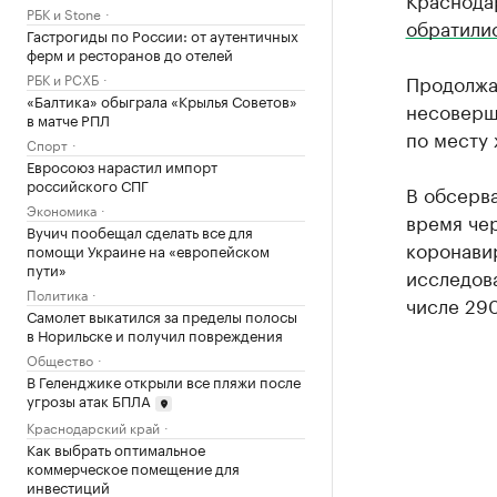
РБК и Stone
обратили
Гастрогиды по России: от аутентичных
ферм и ресторанов до отелей
РБК и РСХБ
Продолжал
«Балтика» обыграла «Крылья Советов»
несоверш
в матче РПЛ
по месту 
Спорт
Евросоюз нарастил импорт
российского СПГ
В обсерва
Экономика
время чер
Вучич пообещал сделать все для
коронави
помощи Украине на «европейском
пути»
исследова
Политика
числе 290
Самолет выкатился за пределы полосы
в Норильске и получил повреждения
Общество
В Геленджике открыли все пляжи после
угрозы атак БПЛА
Краснодарский край
Как выбрать оптимальное
коммерческое помещение для
инвестиций