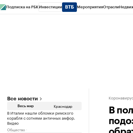
Подписка на РБК
Инвестиции
Мероприятия
Отрасли
Недви
РБК Курсы
РБК Life
Тренды
Визионеры
Национальные проекты
Горо
Газета
Спецпроекты СПб
Конференции СПб
Спецпроекты
Проверк
Коронавирус
Все новости
Краснодар
Весь мир
В по
В Италии нашли обломки римского
корабля с сотнями античных амфор.
подо
Видео
Общество
обра