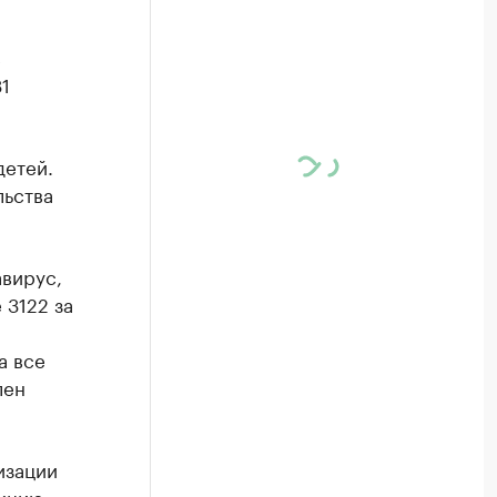
с
1
детей.
льства
вирус,
 3122 за
а все
лен
изации
екцию