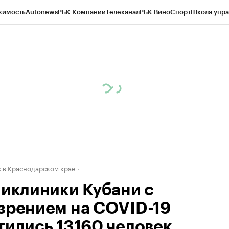
жимость
Autonews
РБК Компании
Телеканал
РБК Вино
Спорт
Школа упра
д
Стиль
Крипто
РБК Бизнес-среда
Дискуссионный клуб
Исследования
К
а контрагентов
Политика
Экономика
Бизнес
Технологии и медиа
Фина
 в Краснодарском крае
ликлиники Кубани с
зрением на COVID-19
тились 13160 человек