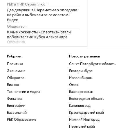
РБК и ПИК Серия плюс
Две девушки в Шереметьево опоздали
на рейс и выбежали за самолетом.
Видео
Общество
Юные хоккеисты «Спартака» стали
победителями Кубка Александра
Овечкина
Спорт
Вучич исключил военное
Рубрики
Новости регионов
сотрудничество с Украиной
Политика
Санкт-Петербург и область
Политика
Экономика
Екатеринбург
Что известно об атаках БПЛА на
регионы России. Главное к 8 августа
Общество
Новосибирск
Политика
Бизнес
Омск
Технологии и медиа
Башкортостан
Загрузить еще
Финансы
Вологодская область
Биографии
Калининград
База знаний
Краснодарский край
РБК Образование
Нижний Новгород
Пермский край