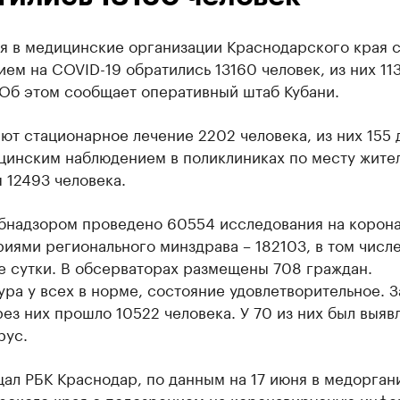
я в медицинские организации Краснодарского края 
ем на COVID-19 обратились 13160 человек, из них 113
 Об этом сообщает оперативный штаб Кубани.
т стационарное лечение 2202 человека, из них 155 
цинским наблюдением в поликлиниках по месту жите
 12493 человека.
бнадзором проведено 60554 исследования на корона
иями регионального минздрава – 182103, в том числе
е сутки. В обсерваторах размещены 708 граждан.
ра у всех в норме, состояние удовлетворительное. З
ез них прошло 10522 человека. У 70 из них был выяв
рус.
ал РБК Краснодар, по данным на 17 июня в медорган
рского края с подозрением на коронавирусную инф