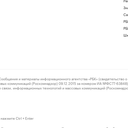
Ре
Зн
Са
РБ
РБ
Шк
ения и материалы информационного агентства «РБК» (свидетельство о 
овых коммуникаций (Роскомнадзор) 09.12.2015 за номером ИА №ФС77-63848) 
 связи, информационных технологий и массовых коммуникаций (Роскомнадз
нажмите Ctrl + Enter