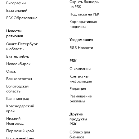
Скрыть баннеры
Биографии
на РБК
База знаний
Подписка на РБК
РБК Образование
Корпоративная
подписка
Новости
регионов
Уведомления
Санкт-Петербург
RSS Новости
и область
Екатеринбург
РБК
Новосибирск
О компании
Омск
Контактная
Башкортостан
информация
Вологодская
Редакция
область
Размещение
Калининград
рекламы
Краснодарский
край
Другие
Нижний
продукты
Новгород
РБК
Пермский край
Облако для
бизнеса
Ростов-на-Дону