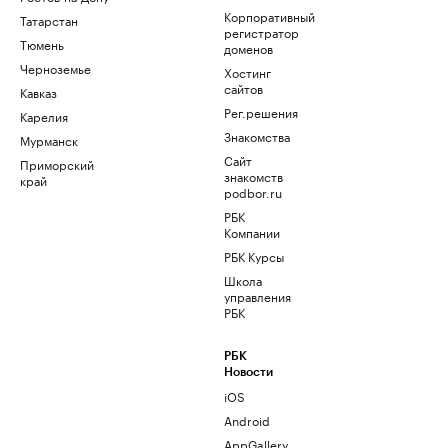
Корпоративный
Татарстан
регистратор
Тюмень
доменов
Черноземье
Хостинг
сайтов
Кавказ
Рег.решения
Карелия
Знакомства
Мурманск
Сайт
Приморский
знакомств
край
podbor.ru
РБК
Компании
РБК Курсы
Школа
управления
РБК
РБК
Новости
iOS
Android
AppGallery