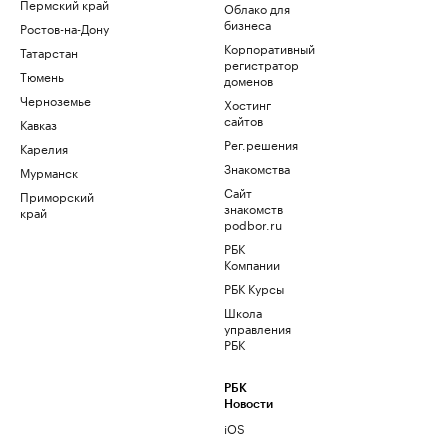
Пермский край
Облако для
бизнеса
Ростов-на-Дону
Корпоративный
Татарстан
регистратор
Тюмень
доменов
Черноземье
Хостинг
сайтов
Кавказ
Рег.решения
Карелия
Знакомства
Мурманск
Сайт
Приморский
знакомств
край
podbor.ru
РБК
Компании
РБК Курсы
Школа
управления
РБК
РБК
Новости
iOS