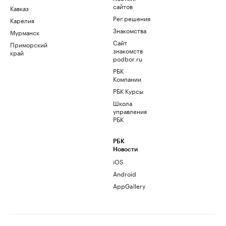
сайтов
Кавказ
Рег.решения
Карелия
Знакомства
Мурманск
Сайт
Приморский
знакомств
край
podbor.ru
РБК
Компании
РБК Курсы
Школа
управления
РБК
РБК
Новости
iOS
Android
AppGallery