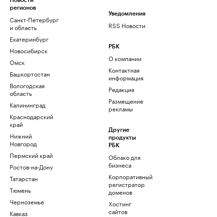
Новости
регионов
Уведомления
Санкт-Петербург
RSS Новости
и область
Екатеринбург
РБК
Новосибирск
О компании
Омск
Контактная
Башкортостан
информация
Вологодская
Редакция
область
Размещение
Калининград
рекламы
Краснодарский
край
Другие
Нижний
продукты
Новгород
РБК
Пермский край
Облако для
бизнеса
Ростов-на-Дону
Корпоративный
Татарстан
регистратор
Тюмень
доменов
Черноземье
Хостинг
сайтов
Кавказ