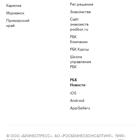
Рег.решения
Карелия
Знакомства
Мурманск
Сайт
Приморский
знакомств
край
podbor.ru
РБК
Компании
РБК Курсы
Школа
управления
РБК
РБК
Новости
iOS
Android
AppGallery
© ООО «БИЗНЕСПРЕСС», АО «РОСБИЗНЕСКОНСАЛТИНГ», 1995–