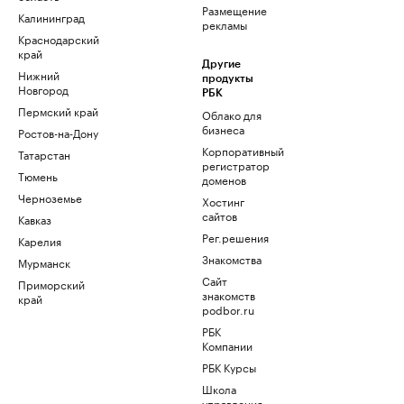
Размещение
Калининград
рекламы
Краснодарский
край
Другие
Нижний
продукты
Новгород
РБК
Пермский край
Облако для
бизнеса
Ростов-на-Дону
Корпоративный
Татарстан
регистратор
Тюмень
доменов
Черноземье
Хостинг
сайтов
Кавказ
Рег.решения
Карелия
Знакомства
Мурманск
Сайт
Приморский
знакомств
край
podbor.ru
РБК
Компании
РБК Курсы
Школа
управления