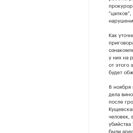
прокурор
"цапков"
нарушени
Как уточн
приговор
ознакомле
у них на 
от этого 
будет обж
8 ноября 
дела вино
после гро
Кущевская
человек, 
убийства 
были арес