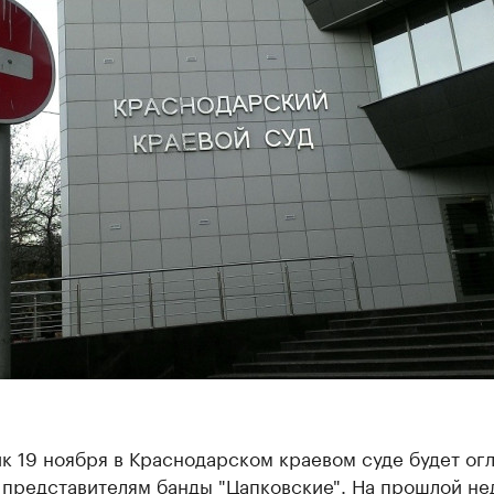
к 19 ноября в Краснодарском краевом суде будет ог
 представителям банды "Цапковские". На прошлой не