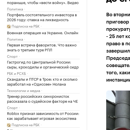
пораньше, чтобы «вести войну». Видео
Политика
Портфель состоятельного инвестора в
Во вторни
2026 году: ставка на ликвидность
приговор
Подписка на РБК
прокурату
Военная операция на Украине. Онлайн
- 25 лет 
Политика
право в п
Первая встреча фаворитов. Что важно
знать о третьем туре РПЛ
завершило
Спорт
Председа
Гастрогид по Центральной России:
совещател
сыры, крокодилы и органический сидр
РБК и РСХБ
того, как
Скандалы и ПТСР в Трое: кто и сколько
инстанци
заработал на «Одиссее» Нолана
Технологии и медиа
Тренер российских синхронисток
рассказала о судейском факторе на ЧЕ
Спорт
Roblox признал зависимость от России:
как зарабатывает игровая экосистема
Подписка на РБК