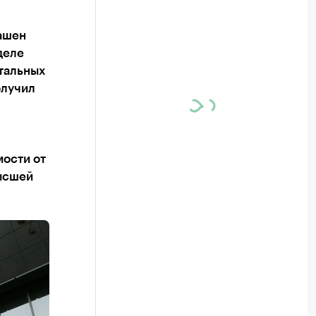
лашен
деле
стальных
олучил
мости от
высшей