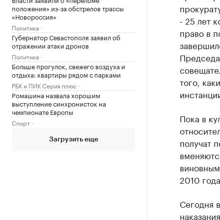
прокурату
положения» из-за обстрелов трассы
«Новороссия»
- 25 лет 
Политика
право в п
Губернатор Севастополя заявил об
завершило
отражении атаки дронов
Председа
Политика
Больше прогулок, свежего воздуха и
совещате
отдыха: квартиры рядом с парками
того, как
РБК и ПИК Серия плюс
инстанци
Ромашина назвала хорошим
выступление синхронисток на
чемпионате Европы
Пока в ку
Спорт
относител
Загрузить еще
получат п
вменяютс
виновным,
2010 года
Сегодня в
наказания