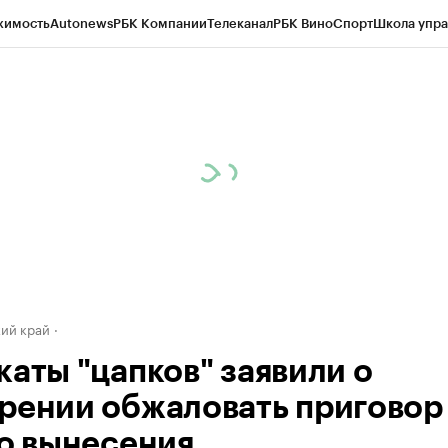
жимость
Autonews
РБК Компании
Телеканал
РБК Вино
Спорт
Школа упра
д
Стиль
Крипто
РБК Бизнес-среда
Дискуссионный клуб
Исследования
К
а контрагентов
Политика
Экономика
Бизнес
Технологии и медиа
Фина
ий край
каты "цапков" заявили о
рении обжаловать приговор
го вынесения