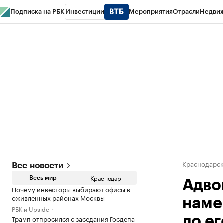
Подписка на РБК
Инвестиции
Мероприятия
Отрасли
Недви
РБК Курсы
РБК Life
Тренды
Визионеры
Национальные проекты
Горо
Газета
Спецпроекты СПб
Конференции СПб
Спецпроекты
Проверк
Краснодарск
Все новости
Краснодар
Весь мир
Адво
Почему инвесторы выбирают офисы в
оживленных районах Москвы
наме
РБК и Upside
Трамп отпросился с заседания Госдепа
до е