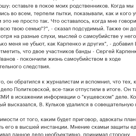
шу: оставьте в покое моих родственников. Когда мы
ись во всем, терпели пытки, показывали, как и кого у
 это не просто так. Что оставалось, когда мне говори
всю твою семью"?", - сказал подсудимый. Также он до
мотря на разные слухи, мыслей о самоубийстве у него
ько меня не убьют, как Карпенко и других", - добавил 
тметить, что двое участников банды - Сергей Карпен
ванов - покончили жизнь самоубийством в ходе
тельного следствия.
о, он обратился к журналистам и вспомнил, что тех, 
 дело Политковской, все-таки отпустили в итоге. Он 
СМИ в искажении информации о "кущевском" деле. Ко
й высказался, В. Кульков удалился в совещательную 
имости от того, каким будет приговор, адвокаты пла
ь его в высшей инстанции. Мнение скамьи защиты ед
ивал данное дело необъективно, принимал сторону