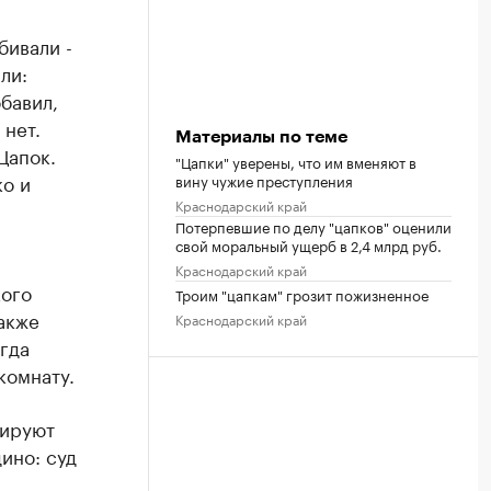
бивали -
ли:
бавил,
 нет.
Материалы по теме
Цапок.
"Цапки" уверены, что им вменяют в
ко и
вину чужие преступления
Краснодарский край
Потерпевшие по делу "цапков" оценили
свой моральный ущерб в 2,4 млрд руб.
Краснодарский край
кого
Троим "цапкам" грозит пожизненное
также
Краснодарский край
гда
комнату.
нируют
ино: суд