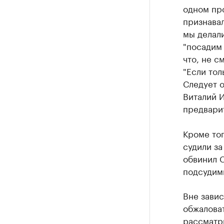
одном про
признавал
мы делали
"посадим 
что, не с
"Если тол
Следует о
Виталий И
предвари
Кроме тог
судили за
обвинил 
подсудимы
Вне завис
обжаловат
рассматр