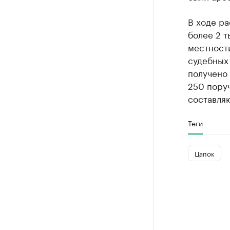
В ходе р
более 2 т
местност
судебных 
получено 
250 пору
составляю
Теги
Цапок