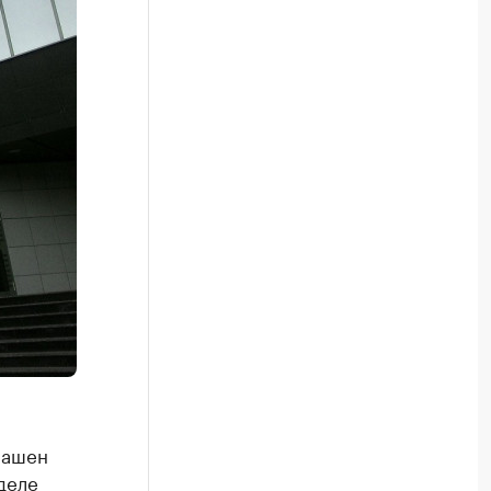
лашен
деле