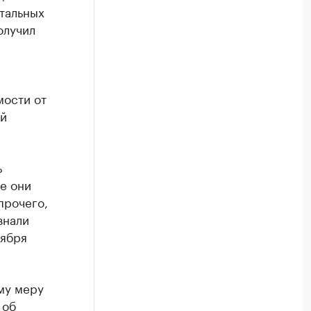
стальных
олучил
мости от
ей
ь
се они
прочего,
знали
оября
му меру
 об