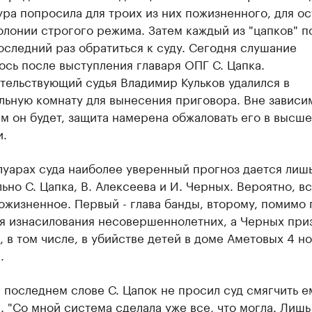
ра попросила для троих из них пожизненного, для о
колонии строгого режима. Затем каждый из "цапков" п
оследний раз обратиться к суду. Сегодня слушание
сь после выступления главаря ОПГ С. Цапка.
тельствующий судья Владимир Кульков удалился в
льную комнату для вынесения приговора. Вне зависи
им он будет, защита намерена обжаловать его в высш
и.
луарах суда наиболее уверенный прогноз дается лиш
ьно С. Цапка, В. Алексеева и И. Черных. Вероятно, в
ожизненное. Первый - глава банды, второму, помимо 
я изнасилования несовершеннолетних, а Черных при
 в том числе, в убийстве детей в доме Аметовых 4 н
.
 последнем слове С. Цапок не просил суд смягчить е
. "Со мной система сделала уже все, что могла. Лишь