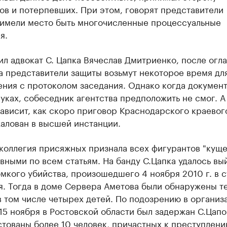
ов и потерпевших. При этом, говорят представители
, имели место быть многочисленные процессуальные
я.
ил адвокат С. Цапка Вячеслав Дмитриенко, после огл
а представители защиты возьмут некоторое время дл
ния с протоколом заседания. Однако когда документ
руках, собеседник агентства предположить не смог. 
зависит, как скоро приговор Краснодарского краевог
алован в высшей инстанции.
коллегия присяжных признала всех фигурантов "куще
вными по всем статьям. На банду С.Цапка удалось вы
мкого убийства, произошедшего 4 ноября 2010 г. в 
. Тогда в доме Сервера Аметова были обнаружены те
в том числе четырех детей. По подозрению в организ
15 ноября в Ростовской области был задержан С.Цапо
тованы более 10 человек, причастных к преступлени