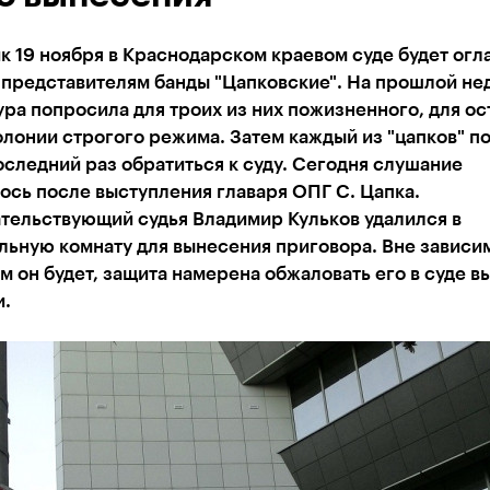
к 19 ноября в Краснодарском краевом суде будет ог
 представителям банды "Цапковские". На прошлой не
ра попросила для троих из них пожизненного, для о
колонии строгого режима. Затем каждый из "цапков" п
оследний раз обратиться к суду. Сегодня слушание
сь после выступления главаря ОПГ С. Цапка.
тельствующий судья Владимир Кульков удалился в
ьную комнату для вынесения приговора. Вне зависи
им он будет, защита намерена обжаловать его в суде 
и.