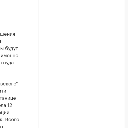
ашения
я
ы будут
А именно
о суда
вского"
йти
станице
ла 12
ации
к. Всего
ю.