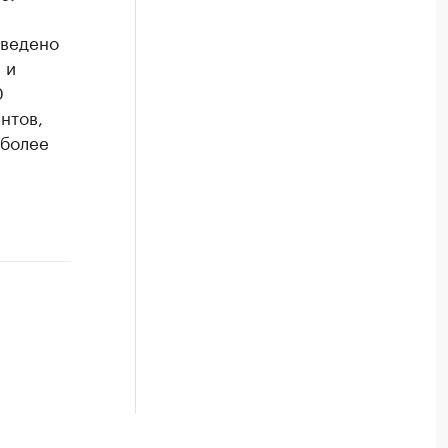
оведено
 и
0
нтов,
 более