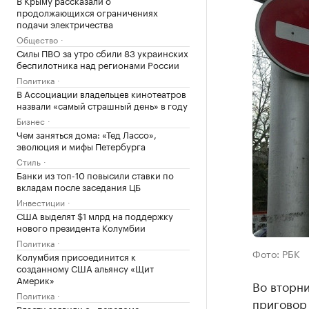
В Крыму рассказали о
продолжающихся ограничениях
подачи электричества
Общество
Силы ПВО за утро сбили 83 украинских
беспилотника над регионами России
Политика
В Ассоциации владельцев кинотеатров
назвали «самый страшный день» в году
Бизнес
Чем заняться дома: «Тед Лассо»,
эволюция и мифы Петербурга
Стиль
Банки из топ-10 повысили ставки по
вкладам после заседания ЦБ
Инвестиции
США выделят $1 млрд на поддержку
нового президента Колумбии
Политика
Фото: РБК
Колумбия присоединится к
созданному США альянсу «Щит
Америк»
Во вторни
Политика
приговор
Власти заявили о «переломе