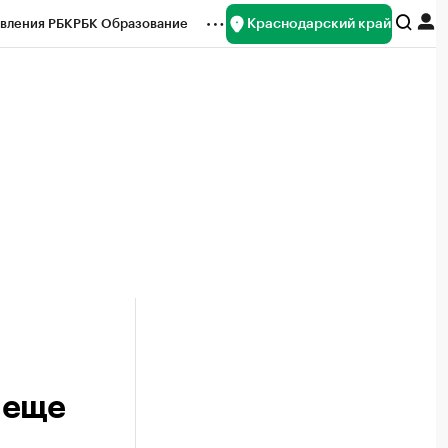
Краснодарский край
вления РБК
РБК Образование
редитные рейтинги
Франшизы
нсы
Рынок наличной валюты
 еще