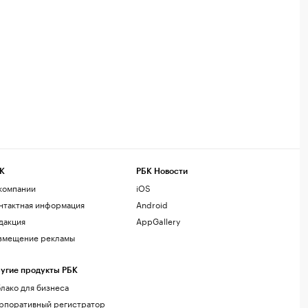
К
РБК Новости
компании
iOS
нтактная информация
Android
дакция
AppGallery
змещение рекламы
угие продукты РБК
лако для бизнеса
рпоративный регистратор