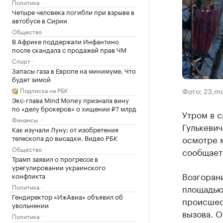
Политика
Четыре человека погибли при взрыве в
автобусе в Сирии
Общество
В Африке поддержали Инфантино
после скандала с продажей прав ЧМ
Спорт
Запасы газа в Европе на минимуме. Что
будет зимой
Фото: 23.mc
Подписка на РБК
Экс-глава Mind Money признала вину
по «делу брокеров» о хищении ₽7 млрд
Утром в с
Финансы
Гулькеви
Как изучали Луну: от изобретения
осмотре 
телескопа до высадки. Видео РБК
Общество
сообщает
Трамп заявил о прогрессе в
урегулировании украинского
Возгоран
конфликта
площадью 
Политика
Гендиректор «ИжАвиа» объявил об
происшес
увольнении
вызова. О
Политика