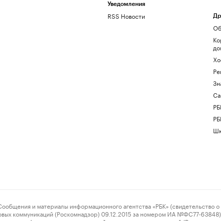
Уведомления
RSS Новости
Др
Об
Ко
до
Хо
Ре
Зн
Са
РБ
РБ
Шк
ения и материалы информационного агентства «РБК» (свидетельство о 
овых коммуникаций (Роскомнадзор) 09.12.2015 за номером ИА №ФС77-63848) 