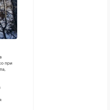
в
ко при
па,
й
я