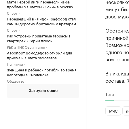
несколько
Матч Первой лиги перенесли из-за
проблем с вылетом «Сочи» в Москву
минут был
Спорт
двое мужч
Перешедший в «Лидс» Траффорд стал
самым дорогим британским вратарем
Обстояте
Спорт
Как устроены приватные террасы в
причиной
квартирах «Серии плюс»
Возможно,
РБК и ПИК Серия плюс
одного че
Аэропорт Домодедово открыли для
приема и вылета самолетов
возгорани
Политика
Женщина и ребенок погибли во время
В ликвид
непогоды в Смоленске
состава, 
Общество
Загрузить еще
Теги
МЧС
п