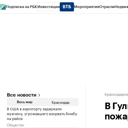
Подписка на РБК
Инвестиции
Мероприятия
Отрасли
Недви
РБК Курсы
РБК Life
Тренды
Визионеры
Национальные проекты
Горо
Газета
Спецпроекты СПб
Конференции СПб
Спецпроекты
Проверк
Краснодарск
Все новости
Краснодар
Весь мир
В Гу
В США в аэропорту задержали
мужчину, угрожавшего взорвать бомбу
пожа
на рейсе
Общество