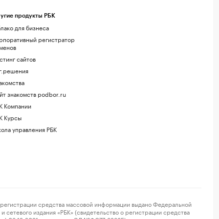
угие продукты РБК
лако для бизнеса
рпоративный регистратор
менов
стинг сайтов
г.решения
акомства
йт знакомств podbor.ru
К Компании
К Курсы
ола управления РБК
регистрации средства массовой информации выдано Федеральной
и сетевого издания «РБК» (свидетельство о регистрации средства