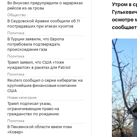
Во Внуково предупредили о задержках
Утром в с
рейсов из-за грозы
Гулькеви
Общество
В Саудовской Аравии сообщили об 11
осмотре м
пострадавших при атаках хуситов
сообщает
Политика
В Турции заявили, что Европа
потребовала подтверждать
происхождение газа
Политика
Трамп заявил, что США «тоже
нуждаются» в ракетах для Patriot
Политика
Reuters сообщил о серии кибератак на
крупнейшие финансовые компании
США
Новая категория
Трамп подписал указы,
ограничивающие право на
гражданство по рождению
Политика
В Пензенской области ввели план
«Ковер»