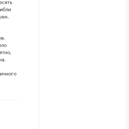
есять
гибли
шен.
,
м.
ело
ятно,
на.
личного