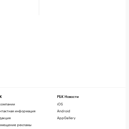
К
РБК Новости
компании
iOS
нтактная информация
Android
дакция
AppGallery
змещение рекламы