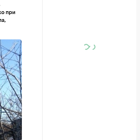
в
ко при
па,