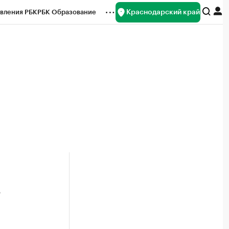
Краснодарский край
вления РБК
РБК Образование
редитные рейтинги
Франшизы
нсы
Рынок наличной валюты
в