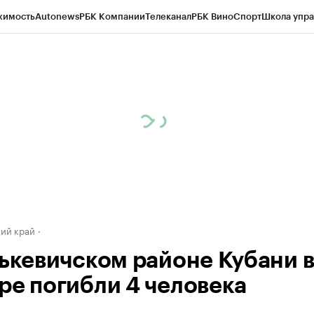
жимость
Autonews
РБК Компании
Телеканал
РБК Вино
Спорт
Школа упра
д
Стиль
Крипто
РБК Бизнес-среда
Дискуссионный клуб
Исследования
К
а контрагентов
Политика
Экономика
Бизнес
Технологии и медиа
Фина
ий край
лькевичском районе Кубани 
ре погибли 4 человека