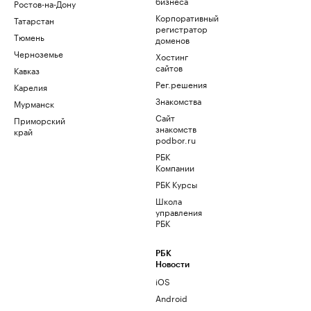
бизнеса
Ростов-на-Дону
Корпоративный
Татарстан
регистратор
Тюмень
доменов
Черноземье
Хостинг
сайтов
Кавказ
Рег.решения
Карелия
Знакомства
Мурманск
Сайт
Приморский
знакомств
край
podbor.ru
РБК
Компании
РБК Курсы
Школа
управления
РБК
РБК
Новости
iOS
Android