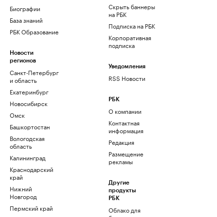
Скрыть баннеры
Биографии
на РБК
База знаний
Подписка на РБК
РБК Образование
Корпоративная
подписка
Новости
регионов
Уведомления
Санкт-Петербург
RSS Новости
и область
Екатеринбург
РБК
Новосибирск
О компании
Омск
Контактная
Башкортостан
информация
Вологодская
Редакция
область
Размещение
Калининград
рекламы
Краснодарский
край
Другие
Нижний
продукты
Новгород
РБК
Пермский край
Облако для