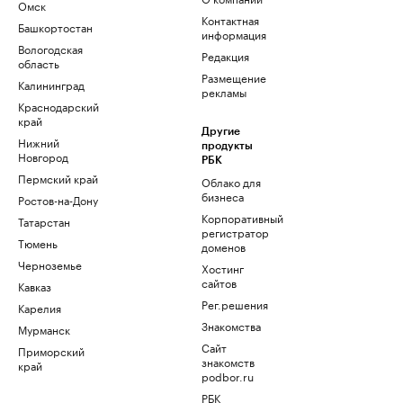
Омск
Контактная
Башкортостан
информация
Вологодская
Редакция
область
Размещение
Калининград
рекламы
Краснодарский
край
Другие
Нижний
продукты
Новгород
РБК
Пермский край
Облако для
бизнеса
Ростов-на-Дону
Корпоративный
Татарстан
регистратор
Тюмень
доменов
Черноземье
Хостинг
сайтов
Кавказ
Рег.решения
Карелия
Знакомства
Мурманск
Сайт
Приморский
знакомств
край
podbor.ru
РБК