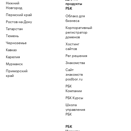
Нижний
продукты
Новгород
РБК
Пермский край
Облако для
бизнеса
Ростов-на-Дону
Корпоративный
Татарстан
регистратор
Тюмень
доменов
Черноземье
Хостинг
сайтов
Кавказ
Рег.решения
Карелия
Знакомства
Мурманск
Сайт
Приморский
знакомств
край
podbor.ru
РБК
Компании
РБК Курсы
Школа
управления
РБК
РБК