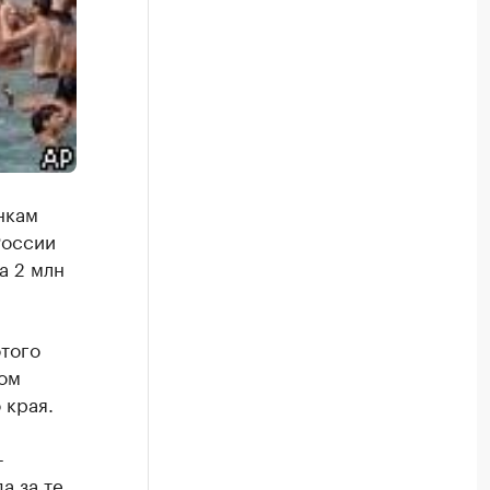
нкам
России
а 2 млн
того
том
 края.
-
а за те