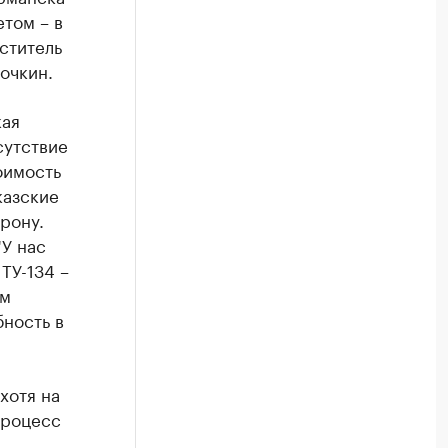
етом – в
ститель
очкин.
кая
сутствие
оимость
казские
орону.
"У нас
 ТУ-134 –
ом
бность в
хотя на
процесс
в