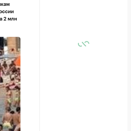
нкам
России
а 2 млн