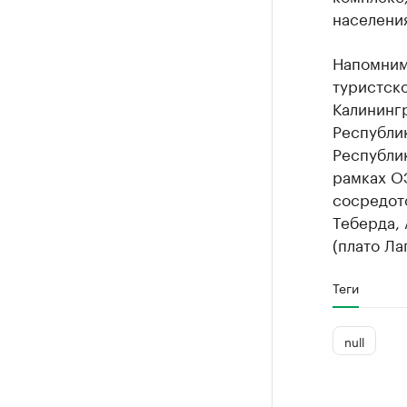
населения
Напомним
туристско
Калинингр
Республик
Республик
рамках О
сосредот
Теберда, 
(плато Ла
Теги
null