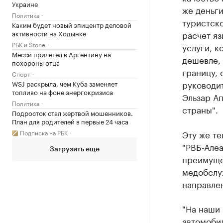
Украине
же деньги
Политика
туристско
Каким будет новый эпицентр деловой
активности на Ходынке
расчет яз
РБК и Stone
услуги, 
Месси прилетел в Аргентину на
дешевле, 
похороны отца
границу, 
Спорт
руководи
WSJ раскрыла, чем Куба заменяет
топливо на фоне энергокризиса
Эльзар Ап
Политика
страны".
Подросток стал жертвой мошенников.
План для родителей в первые 24 часа
Подписка на РБК
Эту же т
"РВБ-Алеа
Загрузить еще
преимуще
медобслу
направлен
"На наши
автомобил