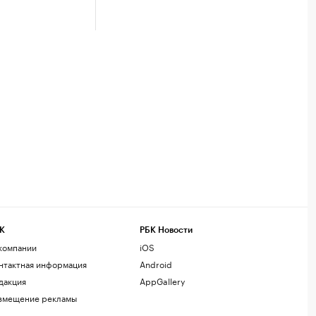
К
РБК Новости
компании
iOS
нтактная информация
Android
дакция
AppGallery
змещение рекламы