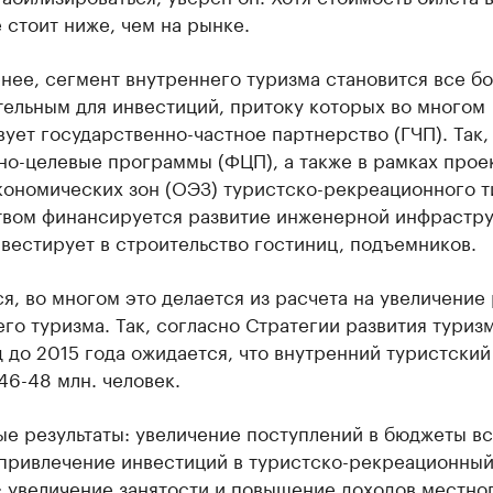
 стоит ниже, чем на рынке.
нее, сегмент внутреннего туризма становится все б
тельным для инвестиций, притоку которых во многом
ует государственно-частное партнерство (ГЧП). Так,
но-целевые программы (ФЦП), а также в рамках прое
кономических зон (ОЭЗ) туристско-рекреационного т
твом финансируется развитие инженерной инфрастру
вестирует в строительство гостиниц, подъемников.
я, во многом это делается из расчета на увеличение
го туризма. Так, согласно Стратегии развития туриз
 до 2015 года ожидается, что внутренний туристский
46-48 млн. человек.
е результаты: увеличение поступлений в бюджеты вс
 привлечение инвестиций в туристско-рекреационны
; увеличение занятости и повышение доходов местно