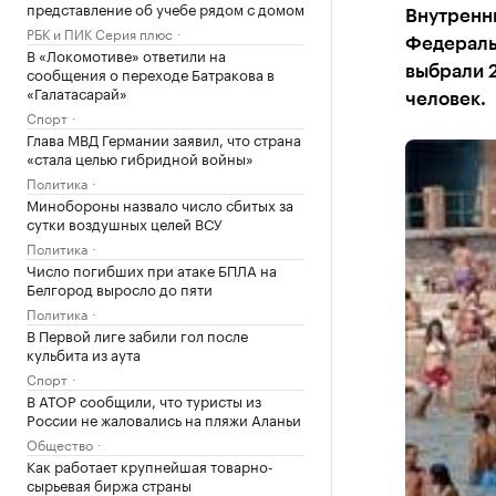
представление об учебе рядом с домом
Внутренн
РБК и ПИК Серия плюс
Федеральн
В «Локомотиве» ответили на
сообщения о переходе Батракова в
выбрали 2
«Галатасарай»
человек.
Спорт
Глава МВД Германии заявил, что страна
«стала целью гибридной войны»
Политика
Минобороны назвало число сбитых за
сутки воздушных целей ВСУ
Политика
Число погибших при атаке БПЛА на
Белгород выросло до пяти
Политика
В Первой лиге забили гол после
кульбита из аута
Спорт
В АТОР сообщили, что туристы из
России не жаловались на пляжи Аланьи
Общество
Как работает крупнейшая товарно-
сырьевая биржа страны