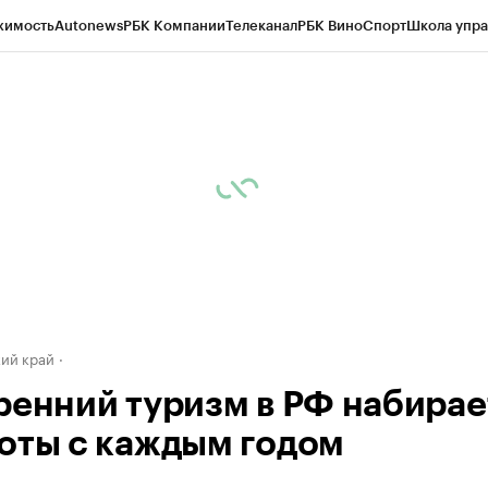
жимость
Autonews
РБК Компании
Телеканал
РБК Вино
Спорт
Школа упра
д
Стиль
Крипто
РБК Бизнес-среда
Дискуссионный клуб
Исследования
К
а контрагентов
Политика
Экономика
Бизнес
Технологии и медиа
Фина
ий край
ренний туризм в РФ набирае
оты с каждым годом