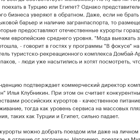
 поехать в Турцию или Египет? Однако представител
го бизнеса уверяют в обратном. Даже, если не брать
ыковой барьер и наличие загранпаспорта, то размещ
которые предоставляют отечественные курорты гораз
чем европейские среднего уровня. "Мода выезжать з
отошла, - говорит в гостях у программы "В фокусе" на
тель туристско-рекреационного комплекса Домбай-А
паков, - люди уже насытились и хотят посмотреть, чт
енденцию подтверждает коммерческий директор ком
н" Илья Клубникин. При этом он считает конкурентн
ствами российских курортов - качественное питание
живание, тогда как уровень сервиса на массовых пл
ия, таких как Турции и Египет, сильно падает.
 курорты можно добрать поездом или даже на личном
е, в отличие от заграницы. Например, поездка из М