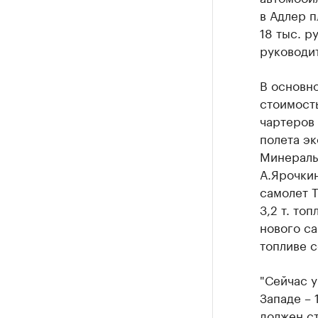
в Адлер п
18 тыс. р
руководит
В основно
стоимость
чартеров
полета эк
Минеральн
А.Ярочкин
самолет Т
3,2 т. то
нового са
топливе со
"Сейчас у
Западе – 
должен ст