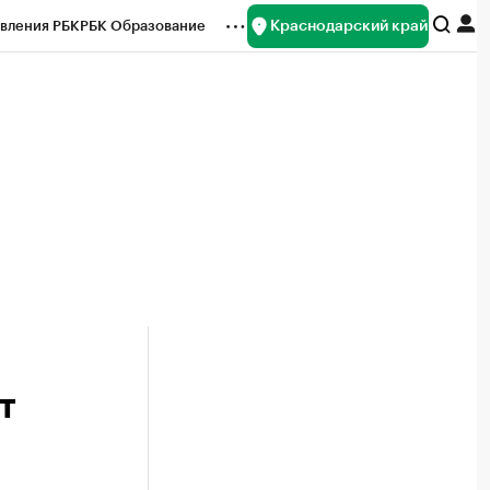
Краснодарский край
вления РБК
РБК Образование
редитные рейтинги
Франшизы
нсы
Рынок наличной валюты
т