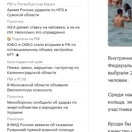
РБК и Петербургская Биржа
Армия России ударила по НПЗ в
Сумской области
Политика
IKEA делает ставку на человека, а не на
ИИ. Насколько это оправданно
Подписка на РБК
ЮФО и СКФО стали вторыми в РФ по
потенциальному объему застройки
КРТ
Внутренн
Краснодарский край
Федеральн
Пляжи, замки, марципан: гастрогид по
выбрали 2
Калининградской области
человек.
РБК и РСХБ
В Московской области объявили
беспилотную опасность
Среди на
Политика
кольца, э
Минобороны сообщило об ударах по
энергообъектам и аэродрому на
участник
Украине
Политика
Вроде бы 
В МИД России заявили об оказании
Румынией прямой военной помощи
качество 