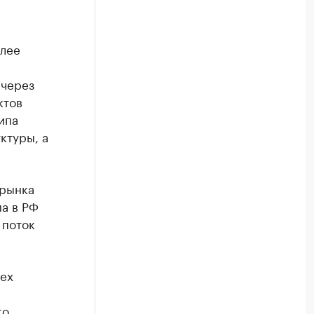
олее
 через
ктов
ипа
ктуры, а
 рынка
ма в РФ
 поток
ех
й
го