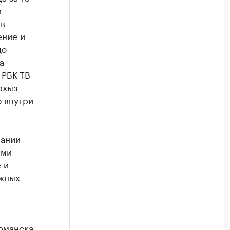
и
 в
ение и
до
а
 РБК-ТВ
рхыз
о внутри
пании
ыми
 и
яжных
урманска