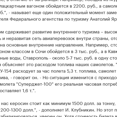
лацкартным вагоном обойдется в 2200. руб., а самол
уб.", - называет еще один положительный момент заме
еля Федерального агентства по туризму Анатолий Яр
м сдерживает развитие внутреннего туризма – высо
 и неразвитая сеть авиаперевозок внутри страны, от
 на основные внутренние направления. Например, ст
оном-классом в Сочи обойдется в 3 тыс. руб., а в Кав
ые воды, Ставрополь - около 5-7 тыс. руб. в одну ст
 объясняет это расходом топлива наших самолетов. 
У-154 расходует за час полета 5,3 т. топлива, самолет
плива, - говорит он. - Но ситуация изменится с приход
молета "Суперджет-100" его реальная часовая потре
ставляет 1,6 т.".
 нас керосин стоит как минимум 1500 долл. за тонну, 
1200-1300 долл.", - дополняет И. Клубникин. Но этот 
абилизироваться, уверен он. Хотя стоимость билета 