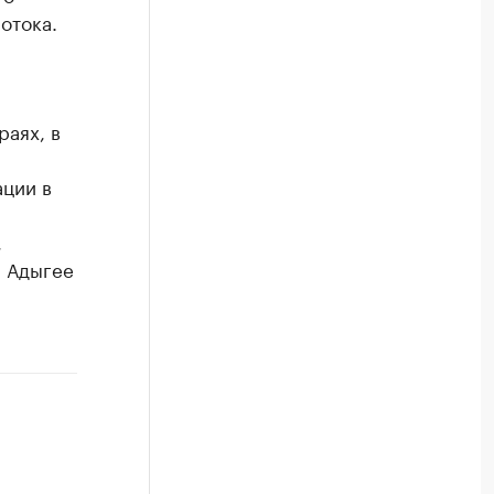
отока.
аях, в
ации в
,
, Адыгее