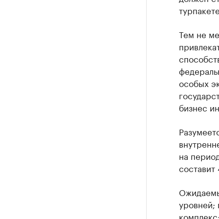
турпакете
Тем не ме
привлека
способств
федераль
особых э
государс
бизнес ин
Разумеетс
внутренне
на период
составит 
Ожидаемы
уровней;
комплекс