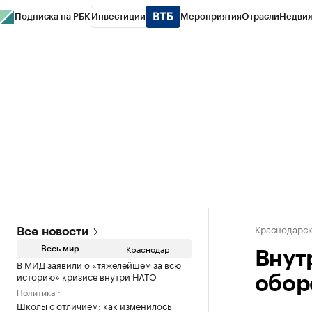
Подписка на РБК
Инвестиции
Мероприятия
Отрасли
Недви
РБК Курсы
РБК Life
Тренды
Визионеры
Национальные проекты
Горо
Газета
Спецпроекты СПб
Конференции СПб
Спецпроекты
Проверк
Краснодарск
Все новости
Краснодар
Весь мир
Внут
В МИД заявили о «тяжелейшем за всю
историю» кризисе внутри НАТО
обор
Политика
Школы с отличием: как изменилось