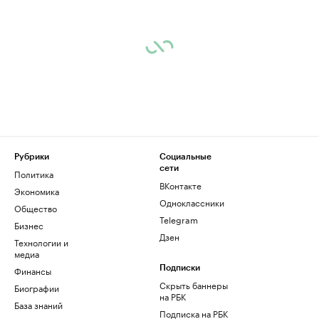
Рубрики
Социальные
сети
Политика
ВКонтакте
Экономика
Одноклассники
Общество
Telegram
Бизнес
Дзен
Технологии и
медиа
Финансы
Подписки
Скрыть баннеры
Биографии
на РБК
База знаний
Подписка на РБК