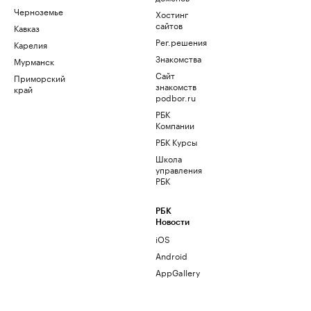
Черноземье
Хостинг
сайтов
Кавказ
Рег.решения
Карелия
Знакомства
Мурманск
Сайт
Приморский
знакомств
край
podbor.ru
РБК
Компании
РБК Курсы
Школа
управления
РБК
РБК
Новости
iOS
Android
AppGallery