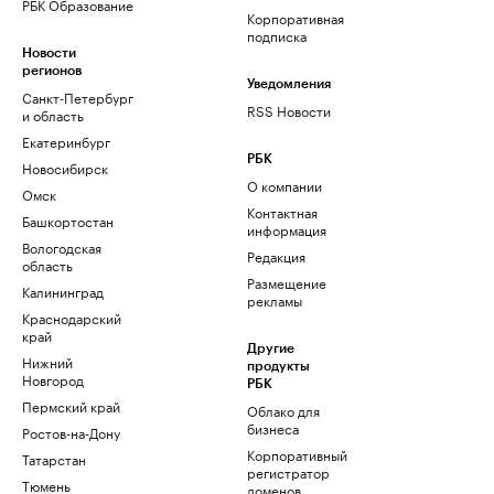
РБК Образование
Корпоративная
подписка
Новости
регионов
Уведомления
Санкт-Петербург
RSS Новости
и область
Екатеринбург
РБК
Новосибирск
О компании
Омск
Контактная
Башкортостан
информация
Вологодская
Редакция
область
Размещение
Калининград
рекламы
Краснодарский
край
Другие
Нижний
продукты
Новгород
РБК
Пермский край
Облако для
бизнеса
Ростов-на-Дону
Корпоративный
Татарстан
регистратор
Тюмень
доменов