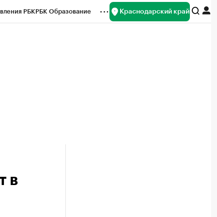
Краснодарский край
вления РБК
РБК Образование
редитные рейтинги
Франшизы
нсы
Рынок наличной валюты
т в