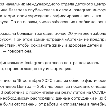
ря начальник международного отдела детского центр
Нина Лазарева опубликовала в своем Instagram инфо
 на территории учреждения зафиксирована вспышка
уса. По ее словам, число заболевших приближалось 
оизошла большая трагедия. Более 20 учителей забол
русом. При этом администрация «Артека» не предпр
ействий, чтобы сохранить жизнь и здоровье детей и
, — говорит она.
фициальном Instagram детского центра появилось
е, опровергающее эту информацию.
янию на 18 сентября 2020 года из общего фактическ
ботников Центра — 2567 человек, за последнюю неде
3 работника с положительным результатом на COVID-
 необходимому распорядку, данные сотрудники и их 
е были отстранены от работы и отправлены в лечебн