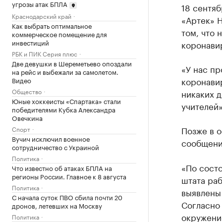
угрозы атак БПЛА
18 сентяб
Краснодарский край
«Артек» 
Как выбрать оптимальное
том, что
коммерческое помещение для
инвестиций
коронавир
РБК и ПИК Серия плюс
Две девушки в Шереметьево опоздали
«У нас пр
на рейс и выбежали за самолетом.
коронави
Видео
Общество
никаких д
Юные хоккеисты «Спартака» стали
учителей»
победителями Кубка Александра
Овечкина
Позже в о
Спорт
Вучич исключил военное
сообщени
сотрудничество с Украиной
Политика
«По состо
Что известно об атаках БПЛА на
регионы России. Главное к 8 августа
штата ра
Политика
выявлены 
С начала суток ПВО сбила почти 20
Согласно
дронов, летевших на Москву
окружени
Политика