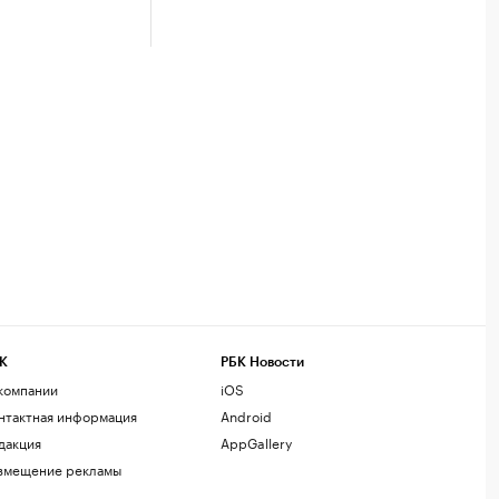
К
РБК Новости
компании
iOS
нтактная информация
Android
дакция
AppGallery
змещение рекламы