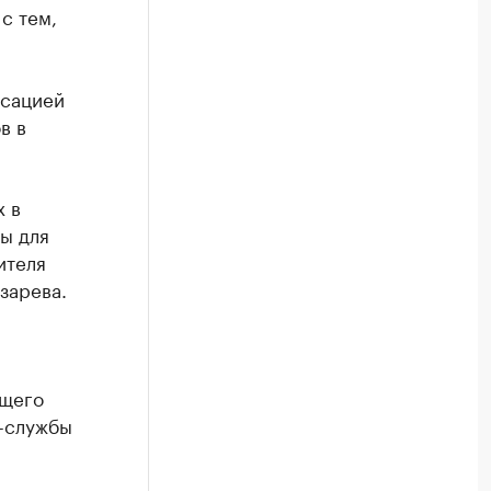
с тем,
ксацией
в в
х в
ы для
ителя
зарева.
ющего
с-службы