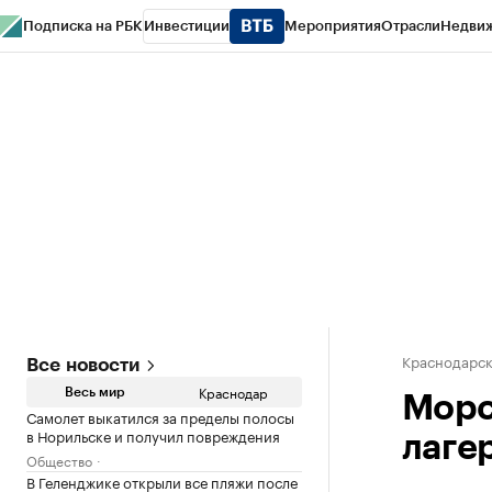
Подписка на РБК
Инвестиции
Мероприятия
Отрасли
Недви
РБК Курсы
РБК Life
Тренды
Визионеры
Национальные проекты
Горо
Газета
Спецпроекты СПб
Конференции СПб
Спецпроекты
Проверк
Краснодарск
Все новости
Краснодар
Весь мир
Морс
Самолет выкатился за пределы полосы
в Норильске и получил повреждения
лаге
Общество
В Геленджике открыли все пляжи после