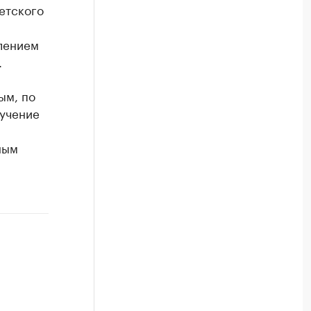
етского
влением
.
ым, по
бучение
ным