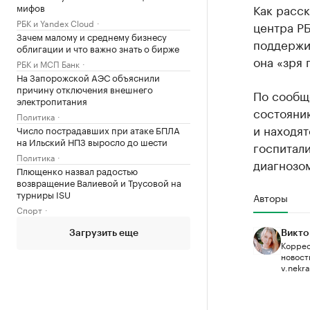
мифов
Как расск
РБК и Yandex Cloud
центра РБ
Зачем малому и среднему бизнесу
поддержив
облигации и что важно знать о бирже
она «зря 
РБК и МСП Банк
На Запорожской АЭС объяснили
причину отключения внешнего
По сообщ
электропитания
состоянию
Политика
и находят
Число пострадавших при атаке БПЛА
на Ильский НПЗ выросло до шести
госпитал
Политика
диагнозо
Плющенко назвал радостью
возвращение Валиевой и Трусовой на
турниры ISU
Авторы
Спорт
Загрузить еще
Викто
Коррес
новост
v.nekr