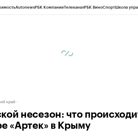
жимость
Autonews
РБК Компании
Телеканал
РБК Вино
Спорт
Школа упра
д
Стиль
Крипто
РБК Бизнес-среда
Дискуссионный клуб
Исследования
К
а контрагентов
Политика
Экономика
Бизнес
Технологии и медиа
Фина
ий край
кой несезон: что происходи
ре «Артек» в Крыму