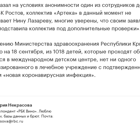
азал на условиях анонимности один из сотрудников д
К Ростов, коллектив «Артека» в данный момент не
ает Нину Лазареву, многие уверены, что своим зая
подставила коллектив под дополнительные проверки»
ению Министерства здравоохранения Республики Кр
 на 18 сентября, из 1018 детей, которые проходят о
ся в международном детском центре, нет ни одного
изированного в лечебное учреждение с подтвержден
м «новая коронавирусная инфекция».
рия Некрасова
пондент «РБК Вино». Люблю
и, базы данных и брют. Почта:
asova@rbc.ru