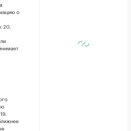
а
рмацию о
к 20.
ели
инимает
ого
лю
19.
ближнее
ые