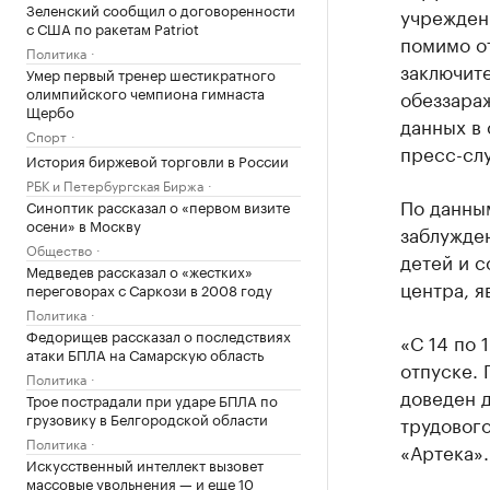
Зеленский сообщил о договоренности
учреждени
с США по ракетам Patriot
помимо о
Политика
заключите
Умер первый тренер шестикратного
олимпийского чемпиона гимнаста
обеззара
Щербо
данных в 
Спорт
пресс-сл
История биржевой торговли в России
РБК и Петербургская Биржа
По данным
Синоптик рассказал о «первом визите
осени» в Москву
заблужден
Общество
детей и с
Медведев рассказал о «жестких»
центра, я
переговорах с Саркози в 2008 году
Политика
Федорищев рассказал о последствиях
«С 14 по 
атаки БПЛА на Самарскую область
отпуске. 
Политика
доведен 
Трое пострадали при ударе БПЛА по
грузовику в Белгородской области
трудовог
Политика
«Артека».
Искусственный интеллект вызовет
массовые увольнения — и еще 10