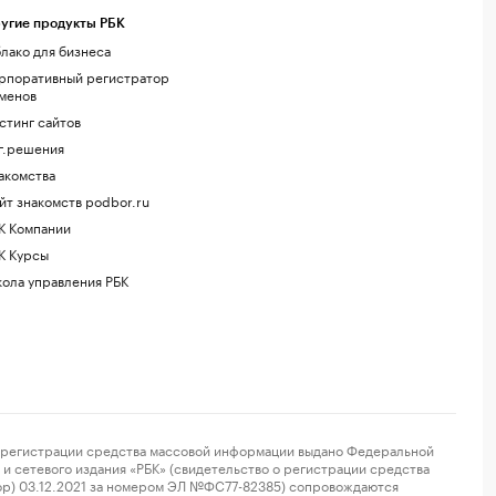
угие продукты РБК
лако для бизнеса
рпоративный регистратор
менов
стинг сайтов
г.решения
акомства
йт знакомств podbor.ru
К Компании
К Курсы
ола управления РБК
регистрации средства массовой информации выдано Федеральной
и сетевого издания «РБК» (свидетельство о регистрации средства
ор) 03.12.2021 за номером ЭЛ №ФС77-82385) сопровождаются