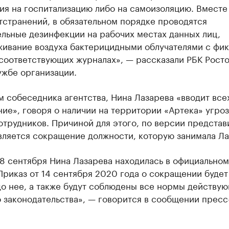
я на госпитализацию либо на самоизоляцию. Вместе 
тстранений, в обязательном порядке проводятся
льные дезинфекции на рабочих местах данных лиц,
живание воздуха бактерицидными облучателями с фи
соответствующих журналах», — рассказали РБК Росто
ужбе организации.
 собеседника агентства, Нина Лазарева «вводит все
ие», говоря о наличии на территории «Артека» угроз
отрудников. Причиной для этого, по версии представ
вляется сокращение должности, которую занимала Ла
18 сентября Нина Лазарева находилась в официальном
Приказ от 14 сентября 2020 года о сокращении будет
до нее, а также будут соблюдены все нормы действу
о законодательства», — говорится в сообщении прес