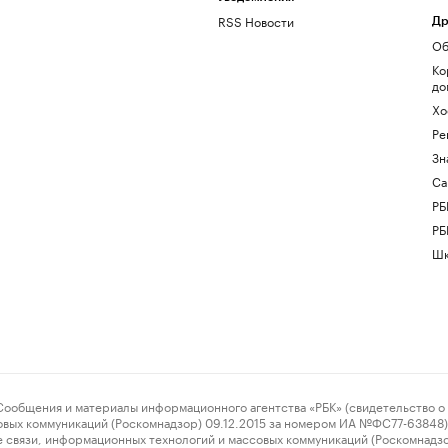
RSS Новости
Др
Об
Ко
до
Хо
Ре
Зн
Са
РБ
РБ
Шк
ения и материалы информационного агентства «РБК» (свидетельство о 
овых коммуникаций (Роскомнадзор) 09.12.2015 за номером ИА №ФС77-63848) 
 связи, информационных технологий и массовых коммуникаций (Роскомнадз